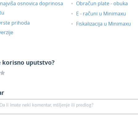
i najviša osnovica doprinosa
Obračun plate - obuka
tu
E - računi u Minimaxu
vrste prihoda
Fiskalizacija u Minimaxu
erzije
e korisno uputstvo?
ar