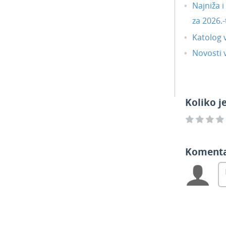
Najniža 
za 2026.-
Katolog 
Novosti v
Koliko j
Koment