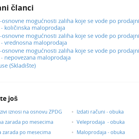
ni članci
-osnovne mogućnosti zaliha koje se vode po prodajn
- količinska maloprodaja
-osnovne mogućnosti zaliha koje se vode po prodajn
- vrednosna maloprodaja
-osnovne mogućnosti zaliha koje se vode po prodajn
- nepovezana maloprodaja
e (Skladište)
te još
ivi iznosi na osnovu ZPDG
Izdati računi - obuka
na zarada po mesecima
Veleprodaja - obuka
a zarada po mesecima
Maloprodaja - obuka