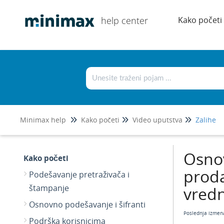
help center
Kako početi
Minimax help
Kako početi
Video uputstva
Zalihe
Osnov
Kako početi
prod
Podešavanje pretraživača i
štampanje
vred
Osnovno podešavanje i šifranti
Poslednja izmen
Podrška korisnicima