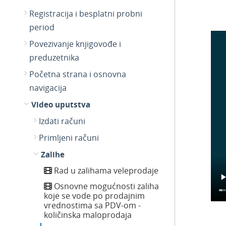
Registracija i besplatni probni
period
Povezivanje knjigovođe i
preduzetnika
Početna strana i osnovna
navigacija
Video uputstva
Izdati računi
Primljeni računi
Zalihe
Rad u zalihama veleprodaje
Osnovne mogućnosti zaliha
koje se vode po prodajnim
vrednostima sa PDV-om -
količinska maloprodaja