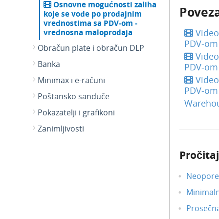
Osnovne mogućnosti zaliha
Poveza
koje se vode po prodajnim
vrednostima sa PDV-om -
Video
vrednosna maloprodaja
PDV-om 
Obračun plate i obračun DLP
Video
Banka
PDV-om 
Video
Minimax i e-računi
PDV-om 
Poštansko sanduče
Warehous
Pokazatelji i grafikoni
Zanimljivosti
Pročitaj
Neoporez
Minimal
Prosečn