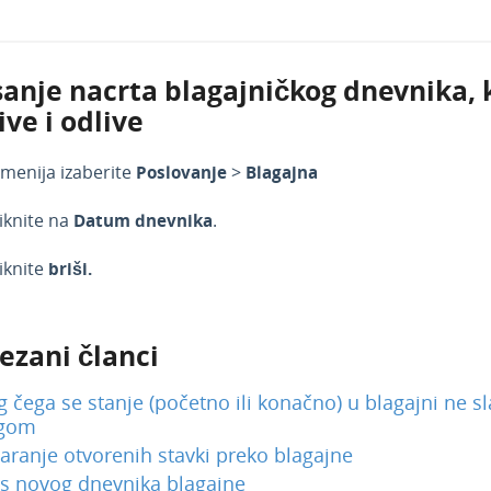
sanje nacrta blagajničkog dnevnika, k
ive i odlive
 menija izaberite
Poslovanje
>
Blagajna
iknite na
Datum dnevnika
.
iknite
briši.
ezani članci
 čega se stanje (početno ili konačno) u blagajni ne s
igom
aranje otvorenih stavki preko blagajne
s novog dnevnika blagajne