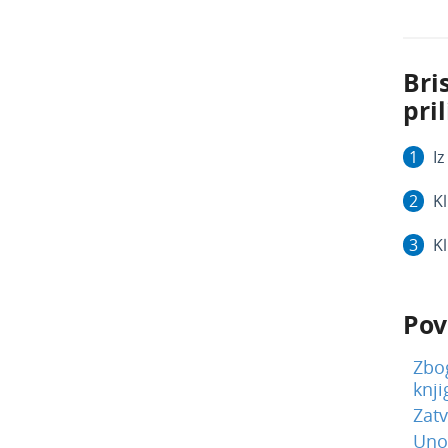
Bri
pril
Iz
Kl
Kl
Pov
Zbog
knj
Zatv
Uno