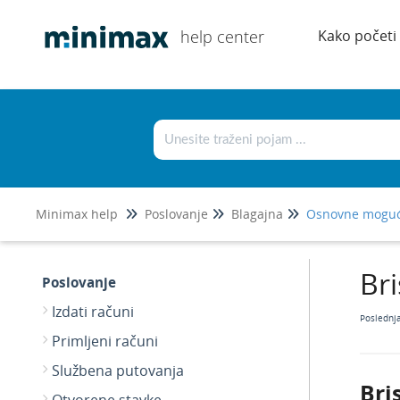
help center
Kako početi
Minimax help
Poslovanje
Blagajna
Br
Poslovanje
Izdati računi
Poslednj
Primljeni računi
Službena putovanja
Bri