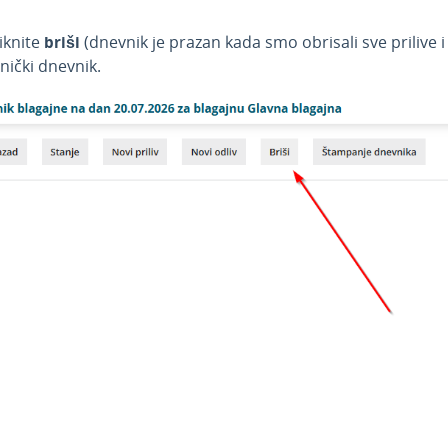
iknite
briši
(dnevnik je prazan kada smo obrisali sve prilive i 
nički dnevnik.