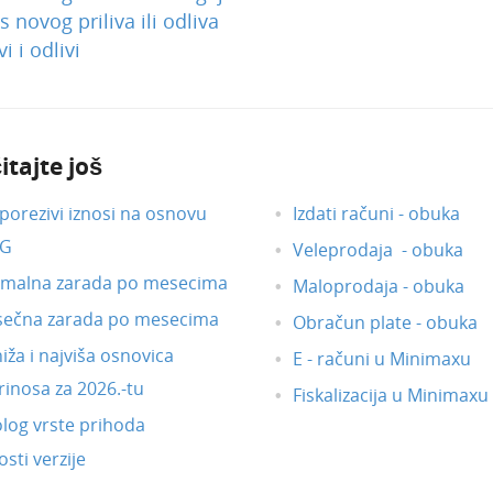
 novog priliva ili odliva
vi i odlivi
itajte još
orezivi iznosi na osnovu
Izdati računi - obuka
DG
Veleprodaja - obuka
imalna zarada po mesecima
Maloprodaja - obuka
sečna zarada po mesecima
Obračun plate - obuka
iža i najviša osnovica
E - računi u Minimaxu
inosa za 2026.-tu
Fiskalizacija u Minimaxu
log vrste prihoda
sti verzije