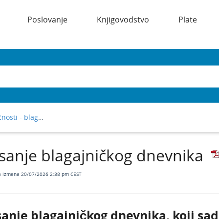
Poslovanje
Knjigovodstvo
Plate
Osnovne mogućnosti - blagajna
isanje blagajničkog dnevnika
a izmena 20/07/2026 2:38 pm CEST
sanje blagajničkog dnevnika, koji sadr