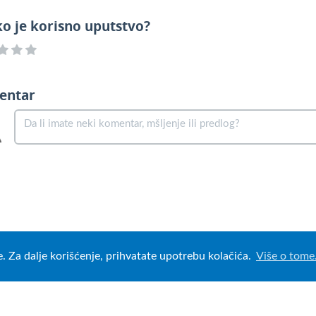
ko je korisno uputstvo?
entar
e. Za dalje korišćenje, prihvatate upotrebu kolačića.
Više o tome