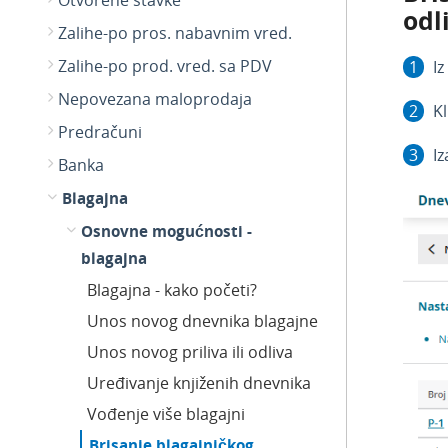
Otvorene stavke
odl
Zalihe-po pros. nabavnim vred.
Zalihe-po prod. vred. sa PDV
Iz
Nepovezana maloprodaja
Kl
Predračuni
Iz
Banka
Blagajna
Osnovne mogućnosti -
blagajna
Blagajna - kako početi?
Unos novog dnevnika blagajne
Unos novog priliva ili odliva
Uređivanje knjiženih dnevnika
Vođenje više blagajni
Brisanje blagajničkog