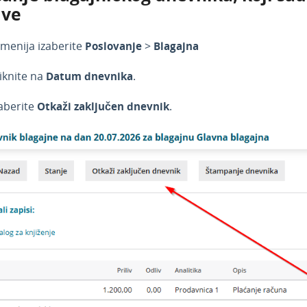
ive
 menija izaberite
Poslovanje
>
Blagajna
iknite na
Datum dnevnika
.
aberite
Otkaži zaključen dnevnik
.