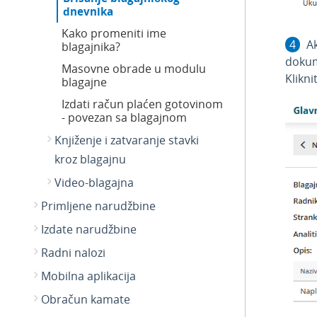
dnevnika
Kako promeniti ime
Ak
blagajnika?
dokum
Masovne obrade u modulu
Klikn
blagajne
Izdati račun plaćen gotovinom
- povezan sa blagajnom
Knjiženje i zatvaranje stavki
kroz blagajnu
Video-blagajna
Primljene narudžbine
Izdate narudžbine
Radni nalozi
Mobilna aplikacija
Obračun kamate