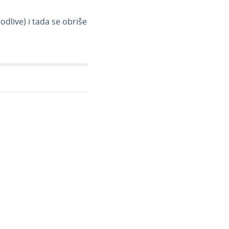
odlive) i tada se obriše