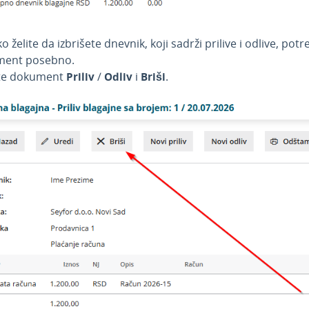
o želite da izbrišete dnevnik, koji sadrži prilive i odlive, potr
ent posebno.
ite dokument
Priliv
/
Odliv
i
Briši
.