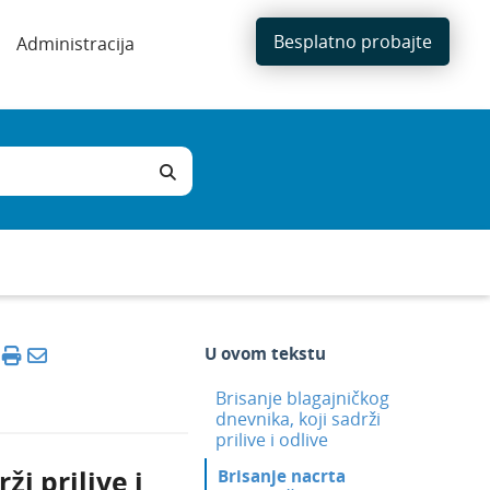
Besplatno probajte
Administracija
U ovom tekstu
Brisanje blagajničkog
dnevnika, koji sadrži
prilive i odlive
ži prilive i
Brisanje nacrta