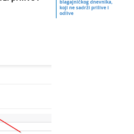
blagajničkog dnevnika,
koji ne sadrži prilive i
odlive