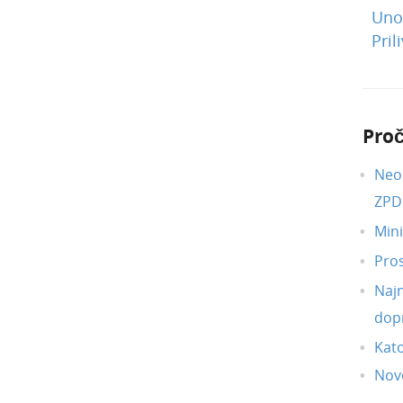
Unos
Prili
Proč
Neop
ZP
Min
Pro
Najn
dopr
Kato
Novo