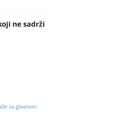
oji ne sadrži
laže sa glavnom