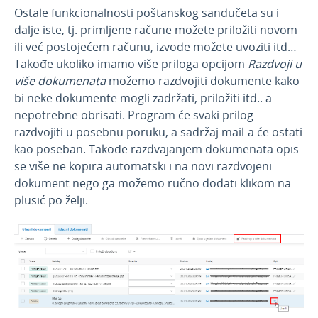
obračunu zarade
Ostale funkcionalnosti poštanskog sandučeta su i
Izmena prikaza podataka osnovnog sredstva
dalje iste, tj. primljene račune možete priložiti novom
ili već postojećem računu, izvode možete uvoziti itd…
Pretraga na pregledu i unosu izvoda i
poštansko sanduče u modulu izvoda banke
Takođe ukoliko imamo više priloga opcijom
Razdvoji u
više dokumenata
možemo razdvojiti dokumente kako
Produženje važenja subvencije 21v i 21d
ZPDG
bi neke dokumente mogli zadržati, priložiti itd.. a
nepotrebne obrisati. Program će svaki prilog
Prikaz stranica na prilozima
razdvojiti u posebnu poruku, a sadržaj mail-a će ostati
Ograničenje na tri API poziva u sekundi
kao poseban. Takođe razdvajanjem dokumenata opis
Unos tekućeg računa
se više ne kopira automatski i na novi razdvojeni
dokument nego ga možemo ručno dodati klikom na
Unos blagajne
plusić po želji.
Poštansko sanduče - prijem e-maila
Novosti 2022
Novosti 2021
Novosti 2020
Novosti 2019