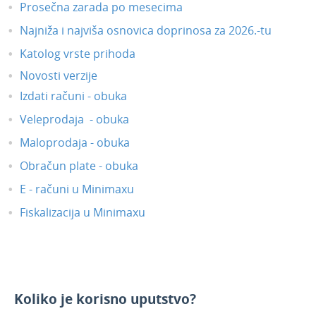
Prosečna zarada po mesecima
Najniža i najviša osnovica doprinosa za 2026.-tu
Katolog vrste prihoda
Novosti verzije
Izdati računi - obuka
Veleprodaja - obuka
Maloprodaja - obuka
Obračun plate - obuka
E - računi u Minimaxu
Fiskalizacija u Minimaxu
Koliko je korisno uputstvo?