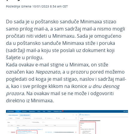
Februar 2026
Poslednja izmena 10/01/2023 8:54 am CET
Decembar 2025
Do sada je u poštansko sanduče Minimaxa stizao
Novembar 2025
samo prilog mail-a, a sam sadržaj mail-a nismo mogli
Septembar 2025
pročitati niti videti u Minimaxu. Sada je omogućeno
Jul 2025
da u poštansko sanduče Minimaxa stiže i poruka
(sadržaj) mail-a koju ste poslali uz dokument koji
Jun 2025
šaljete u prilogu.
April 2025
Kada ovakav e-mail stigne u Minimax, on stiže
označen kao
Nepoznato
, a u prozoru pored možemo
Mart 2025
pogledati od koga je mail stigao, naslov i sadržaj mail-
Februar 2025
a, kao i sve priloge klikom na ikonice
u dnu desnog
Januar 2025
prozora.
Na ovakav mail se ne može i odgovoriti
direktno iz Minimaxa.
Novosti 2024
Novosti 2023
Decembar 2023
Novembar 2023