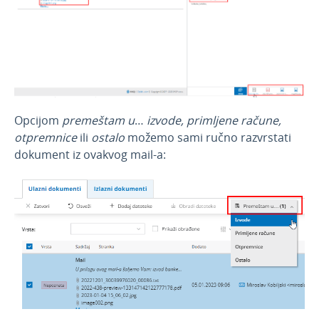
Jun 2023
Maj 2023
Mart 2023
Februar 2023
Januar 2023
Opcijom
premeštam u
…
izvode, primljene račune,
Elektronska evidencija PDV-a na SEF
otpremnice
ili
ostalo
možemo sami ručno razvrstati
dokument iz ovakvog mail-a:
Provera da li je stranka korisnik SEF-a i
predlaganje načina slanja podataka na SEF
Dodatna polja na e-fakturi
Napomene uz finansijske izveštaje
Robno u Minimax-u , vrednosna
maloprodaja (SkyPos)
Službena putovanja - unos više relacija
Mogućnost dodavanja priloga na izvodu
banke, kompenzaciji, osnovnom sredstvu i