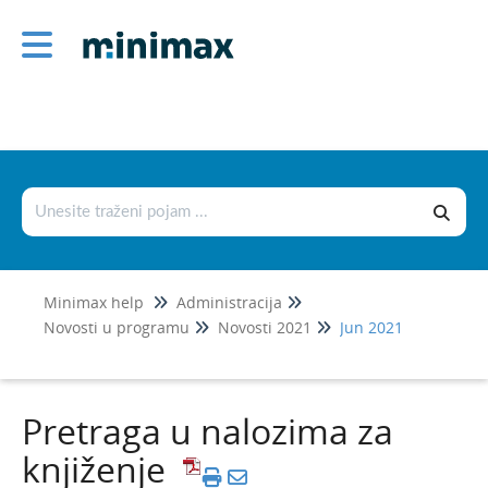
Administracija
1
Šifarnici
Podešavanje štampe i numerisanje
dokumenata
Podešavanje organizacije
Novosti u programu
Minimax help
Administracija
Jul 2026
1
Novosti u programu
Novosti 2021
Jun 2021
Jun 2026
Maj 2026
Pretraga u nalozima za
April 2026
knjiženje
Mart 2026