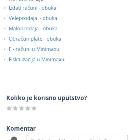
Februar 2021
Izdati računi - obuka
Januar 2021
Veleprodaja - obuka
Novosti 2020
Maloprodaja - obuka
Novosti 2019
Obračun plate - obuka
Korisnici i njihova prava
E - računi u Minimaxu
API - programska aplikacija
Fiskalizacija u Minimaxu
Webinar, e-book i blog
Koliko je korisno uputstvo?
Komentar