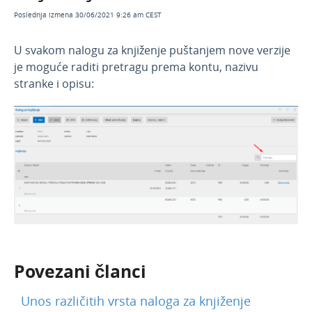
Februar 2026
Poslednja izmena 30/06/2021 9:26 am CEST
Decembar 2025
U svakom nalogu za knjiženje puštanjem nove verzije
Novembar 2025
je moguće raditi pretragu prema kontu, nazivu
Septembar 2025
stranke i opisu:
Jul 2025
Jun 2025
April 2025
Mart 2025
Februar 2025
Januar 2025
Novosti 2024
Novosti 2023
Povezani članci
Novosti 2022
Unos različitih vrsta naloga za knjiženje
Novosti 2021