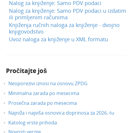
Nalog za knjiženje: Samo PDV podaci
Decembar 2021
Nalog za knjiženje: Samo PDV podaci u izdatim
ili primljenim računima
Novembar 2021
Knjiženja ručnih naloga za knjiženje - dvojno
Oktobar 2021
knjigovodstvo
Jun 2021
Uvoz naloga za knjiženje u XML formatu
Pretraga u nalozima za knjiženje
TR se upotrebljava ili ne
Slanje Obračuna zarade i naknade zarade
Pročitajte još
putem mail-a
Kvačica za definisanje email adrese za slanje
Neoporezivi iznosi na osnovu ZPDG
e-računa
Minimalna zarada po mesecima
Bitna obaveštenja
Prosečna zarada po mesecima
Maj 2021
Najniža i najviša osnovica doprinosa za 2026.-tu
April 2021
Katolog vrste prihoda
Mart 2021
Novosti verzije