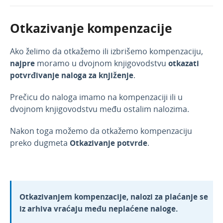
Otkazivanje kompenzacije
Ako želimo da otkažemo ili izbrišemo kompenzaciju,
najpre
moramo u dvojnom knjigovodstvu
otkazati
potvrđivanje naloga za knjiženje
.
Prečicu do naloga imamo na kompenzaciji ili u
dvojnom knjigovodstvu među ostalim nalozima.
Nakon toga možemo da otkažemo kompenzaciju
preko dugmeta
Otkazivanje potvrde
.
Otkazivanjem kompenzacije, nalozi za plaćanje se
iz arhiva vraćaju među neplaćene naloge.