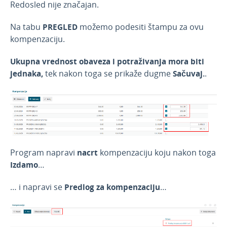
Redosled nije značajan.
Na tabu
PREGLED
možemo podesiti štampu za ovu
kompenzaciju.
Ukupna vrednost obaveza i potraživanja mora biti
jednaka,
tek nakon toga se prikaže dugme
Sačuvaj.
.
Program napravi
nacrt
kompenzaciju koju nakon toga
Izdamo
…
… i napravi se
Predlog za kompenzaciju
…