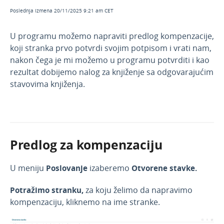
potraživanja po ročnosti
Poslednja izmena 20/11/2025 9:21 am CET
Primljeni računi - načini zatvaranja otvorenih
stavki
U programu možemo napraviti predlog kompenzacije,
Kompenzacije u stranoj valuti
koji stranka prvo potvrdi svojim potpisom i vrati nam,
Masovne obrade u otvorenim stavkama
nakon čega je mi možemo u programu potvrditi i kao
rezultat dobijemo nalog za knjiženje sa odgovarajućim
Masovno zaokruživanje na stotine
stavovima knjiženja.
Primljeni avansi u otvorenim stavkama
Masovno otkazivanje zatvaranja otvorenih
stavki
Kompenzacije - prikaz knjižnih odobrenja
Predlog za kompenzaciju
Masovno slanje IOS-a putem mail-a
Knjiženje otvorenih stavki
U meniju
Poslovanje
izaberemo
Otvorene stavke.
Pregled otvorenih stavki
Potražimo stranku,
za koju želimo da napravimo
Štampanje - otvorene stavke
kompenzaciju, kliknemo na ime stranke.
Zalihe-po pros. nabavnim vred.