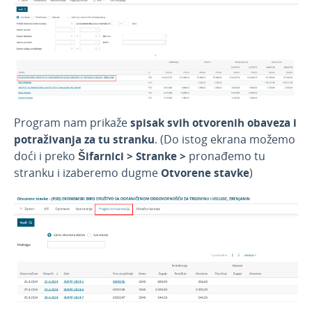
Zalihe-po prod. vred. sa PDV
Nepovezana maloprodaja
Predračuni
Banka
Blagajna
Primljene narudžbine
Program nam prikaže
spisak svih otvorenih obaveza i
potraživanja za tu stranku
. (Do istog ekrana možemo
Izdate narudžbine
doći i preko
Šifarnici > Stranke >
pronađemo tu
Radni nalozi
stranku i izaberemo dugme
Otvorene stavke
)
Mobilna aplikacija
Obračun kamate
Povezivanje sa POS
Povezivanje Webshop