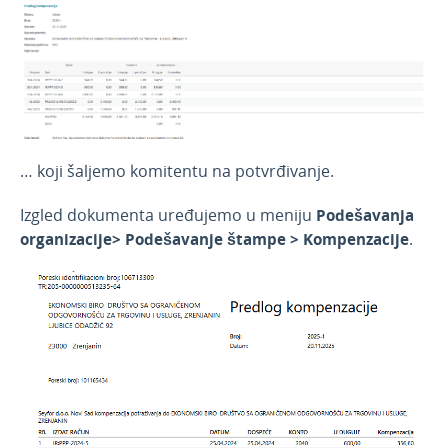
… koji šaljemo komitentu na potvrđivanje.
Izgled dokumenta uređujemo u meniju
Podešavanja
organizacije> Podešavanje štampe > Kompenzacije
.