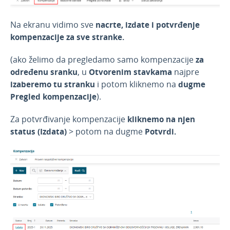
Na ekranu vidimo sve
nacrte, izdate i potvrđenje
kompenzacije za sve stranke.
(ako želimo da pregledamo samo kompenzacije
za
određenu sranku
, u
Otvorenim stavkama
najpre
izaberemo tu stranku
i potom kliknemo na
dugme
Pregled kompenzacije
).
Za potvrđivanje kompenzacije
kliknemo na njen
status (Izdata)
> potom na dugme
Potvrdi.