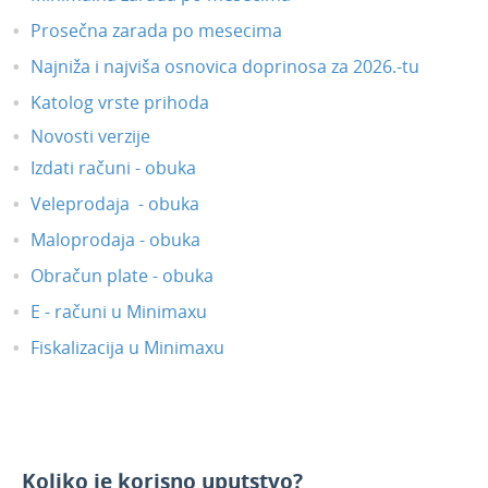
Prosečna zarada po mesecima
Najniža i najviša osnovica doprinosa za 2026.-tu
Katolog vrste prihoda
Novosti verzije
Izdati računi - obuka
Veleprodaja - obuka
Maloprodaja - obuka
Obračun plate - obuka
E - računi u Minimaxu
Fiskalizacija u Minimaxu
Koliko je korisno uputstvo?