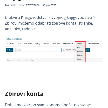
Zbirovi u dvojnom knjigovodstvu
Poslednja izmena 27/07/2026 1:36 pm CEST
Pretraga za PDV u dvojnom knjigovdstvu
U okviru Knjigovodstva > Dvojnog knjigovodstvo >
Primeri u dvojnom knjigovodstvu
Zbirovi možemo odabrati zbirove konta, stranke,
Štampanje i pregledi u dvojnom
analitike, radnike
knjigovodstvu
Najčešća pitanja
Prosto knjigovodstvo
Izdati računi i dnevni izveštaj
Obračun PDV
Osnovna sredstva
Godišnje obrade
Zbirovi konta
Dobijamo zbir po svim kontima (početno stanje,