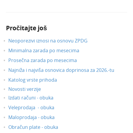
Pročitajte još
Neoporezivi iznosi na osnovu ZPDG
Minimalna zarada po mesecima
Prosečna zarada po mesecima
Najniža i najviša osnovica doprinosa za 2026.-tu
Katolog vrste prihoda
Novosti verzije
Izdati računi - obuka
Veleprodaja - obuka
Maloprodaja - obuka
Obračun plate - obuka