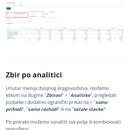
Zbir po analitici
Unutar menija dvojnog knjigovodstva, možemo
klikom na dugme "
Zbirovi
" > "
Analitike
", pregledati
podatke i dodatno ograničiti prikaz na > "
samo
prihodi
", "
samo rashodi
" ili na "
ostale stavke"
.
Po potrebi možemo označiti sva polja ili kombinovati
ponuđena.