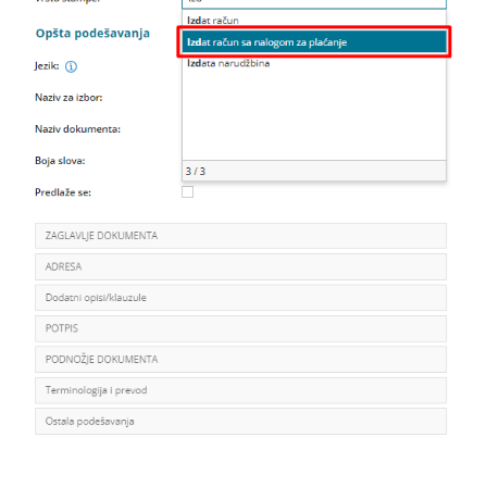
Službena putovanja
Otvorene stavke
Zalihe-po pros. nabavnim vred.
Zalihe-po prod. vred. sa PDV
Nepovezana maloprodaja
Predračuni
Banka
Blagajna
Primljene narudžbine
Izdate narudžbine
Radni nalozi
Mobilna aplikacija
Obračun kamate
Povezivanje sa POS