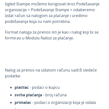
Izgled štampe možemo korigovati kroz Podešavanje
Povezivanje Webshop
organizacije > Podešavanje štampe > odaberemo
Izdat račun sa nalogom za plaćanje i uredimo
podešavanja koja su nam potrebna.
Format naloga za prenos isti je kao i nalog koji bi se
formirao u Modulu Nalozi za plaćanje.
Nalog za prenos na izdatom računu sadrži sledeće
podatke:
platilac
- podaci o kupcu
svrha plaćanja
- broj računa
primalac
- podaci o organizaciji koja je izdala