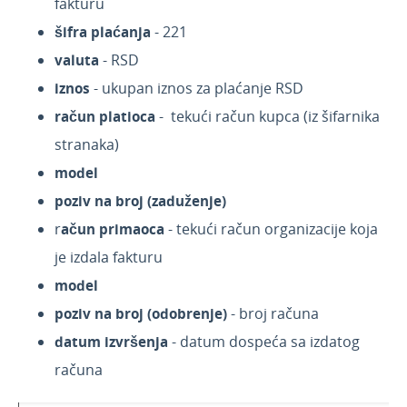
fakturu
šifra plaćanja
- 221
valuta
- RSD
iznos
- ukupan iznos za plaćanje RSD
račun platioca
- tekući račun kupca (iz šifarnika
stranaka)
model
poziv na broj (zaduženje)
r
ačun primaoca
- tekući račun organizacije koja
je izdala fakturu
model
poziv na broj (odobrenje)
- broj računa
datum izvršenja
- datum dospeća sa izdatog
računa