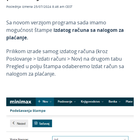
Kako mogu da vidim da li je (pred)račun poslat
Poslednja izmena 25/07/2024 8:46 am CEST
putem e-mail-a?
Kako mogu naknadno da popravim podatke na
Sa novom verzijom programa sada imamo
IR?
mogućnost štampe
Izdatog računa sa nalogom za
plaćanje.
Kopiranje izdatog računa u nov račun ili knjižno
odobrenje
Prilikom izrade samog izdatog računa (kroz
Masovne obrade izdatih računa
Poslovanje > Izdati računi > Nov) na drugom tabu
Izdat račun sa nalogom za plaćanje
Pregled u polju štampa odaberemo Izdat račun sa
Masovno slanje izdatih računa putem emaila
nalogom za plaćanje.
Knjiženje izdatih računa
Video - izdati računi
E-računi
E-fiskalizacija
Zbirovi u izdatim računima
Primljeni računi