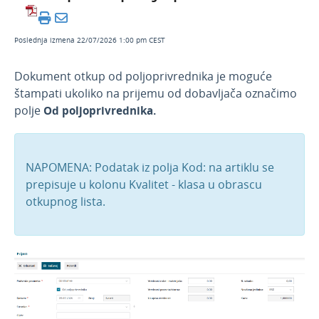
prosečnoj nabavnoj vrednosti
Najčešći primeri u zalihama koje se vode po
prosečnoj nabavnoj vrednosti
Poslednja izmena 22/07/2026 1:00 pm CEST
Najčešća pitanja o zalihama koje se vode po
Dokument otkup od poljoprivrednika je moguće
prosečnoj nabavnoj vrednosti
štampati ukoliko na prijemu od dobavljača označimo
Zalihe - po prosečnim nabavnim
polje
Od poljoprivrednika.
vrednostima i zalihe koje se vode po
prodajnoj vrednosti sa PDV-om
NAPOMENA: Podatak iz polja Kod: na artiklu se
Prijem na zalihe od poljoprivrednika
prepisuje u kolonu Kvalitet - klasa u obrascu
Unos prijema od poljoprivrednika
otkupnog lista.
Štampanje dokumenta - Otkup od
poljoprivrednika
Proizvodnja u veleprodaji
Video - zalihe
e-Otpremnice