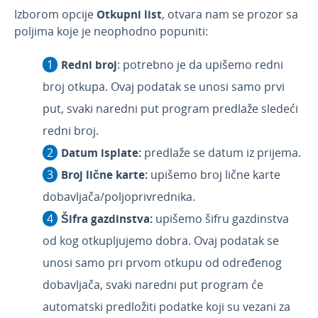
Izborom opcije
Otkupni list
, otvara nam se prozor sa
poljima koje je neophodno popuniti:
Redni broj
: potrebno je da upišemo redni
broj otkupa. Ovaj podatak se unosi samo prvi
put, svaki naredni put program predlaže sledeći
redni broj.
Datum isplate:
predlaže se datum iz prijema.
Broj lične karte:
upišemo broj lične karte
dobavljača/poljoprivrednika.
Šifra gazdinstva:
upišemo šifru gazdinstva
od kog otkupljujemo dobra. Ovaj podatak se
unosi samo pri prvom otkupu od određenog
dobavljača, svaki naredni put program će
automatski predložiti podatke koji su vezani za