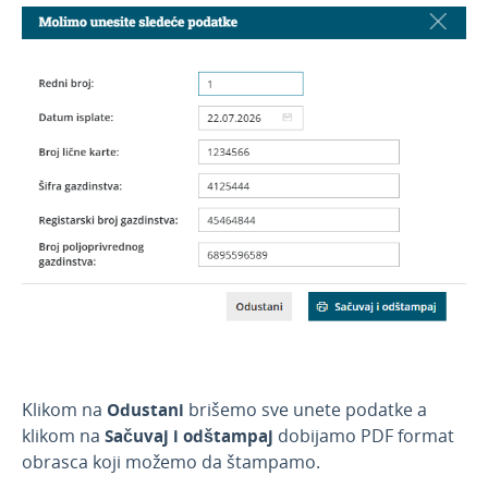
Klikom na
Odustani
brišemo sve unete podatke a
klikom na
Sačuvaj i odštampaj
dobijamo PDF format
obrasca koji možemo da štampamo.