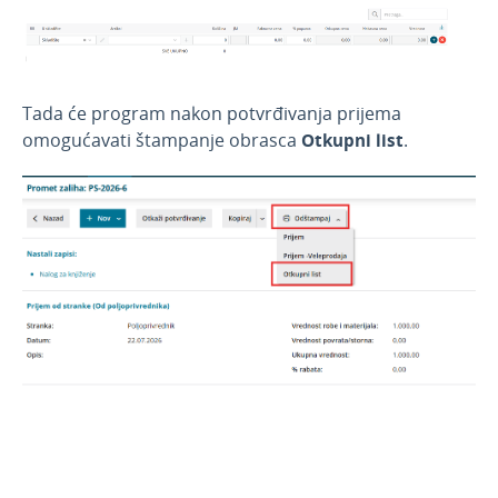
Zalihe-po prod. vred. sa PDV
Nepovezana maloprodaja
Predračuni
Tada će program nakon potvrđivanja prijema
Banka
omogućavati štampanje obrasca
Otkupni list
.
Blagajna
Primljene narudžbine
Izdate narudžbine
Radni nalozi
Mobilna aplikacija
Obračun kamate
Povezivanje sa POS
Povezivanje Webshop