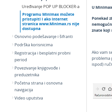
Uređivanje POP UP BLOCKER-a
U Minimax 
Programu Minimax možete
Ponekad zb
pristupiti i ako internet
stranica www.Minimax.rs nije
nemogućnos
dostupna
znate koji 
Osnovno podešavanje i šifranti
Podrška korisnicima
Ako vam se
Registracija i besplatni probni
problema p
period
ispod) ruč
Povezivanje knjigovođe i
preduzetnika
Početna strana i osnovna
navigacija
Video uputstva