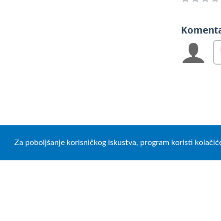
Koment
Za poboljšanje korisničkog iskustva, program koristi kolačić