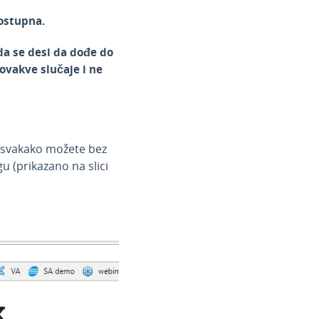
ostupna.
a se desi da dođe do
ovakve slučaje i ne
i svakako možete bez
u (prikazano na slici