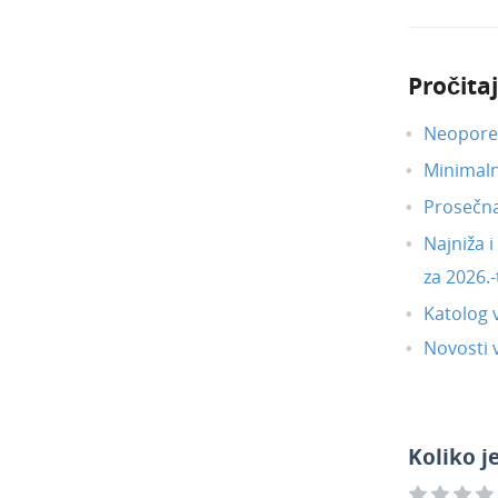
Pročitaj
Neoporez
Minimal
Prosečn
Najniža 
za 2026.-
Katolog 
Novosti v
Koliko j