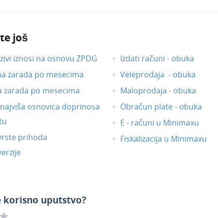
te još
ivi iznosi na osnovu ZPDG
Izdati računi - obuka
na zarada po mesecima
Veleprodaja - obuka
a zarada po mesecima
Maloprodaja - obuka
i najviša osnovica doprinosa
Obračun plate - obuka
tu
E - računi u Minimaxu
vrste prihoda
Fiskalizacija u Minimaxu
erzije
e korisno uputstvo?