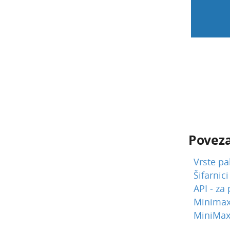
Poveza
Vrste p
Šifarnic
API - za
Minimax
MiniMax 