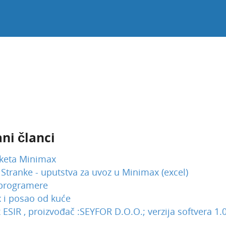
ni članci
aketa Minimax
i Stranke - uputstva za uvoz u Minimax (excel)
 programere
 i posao od kuće
ESIR , proizvođač :SEYFOR D.O.O.; verzija softvera 1.0