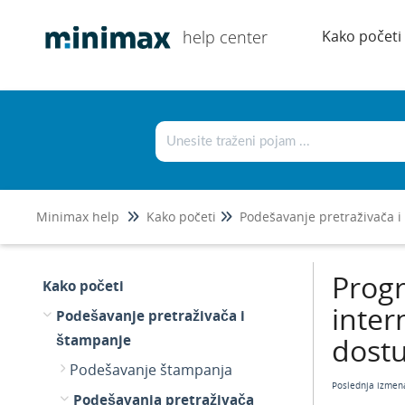
help center
Kako početi
Minimax help
Kako početi
Progr
Kako početi
inter
Podešavanje pretraživača i
štampanje
dost
Podešavanje štampanja
Poslednja izmen
Podešavanja pretraživača