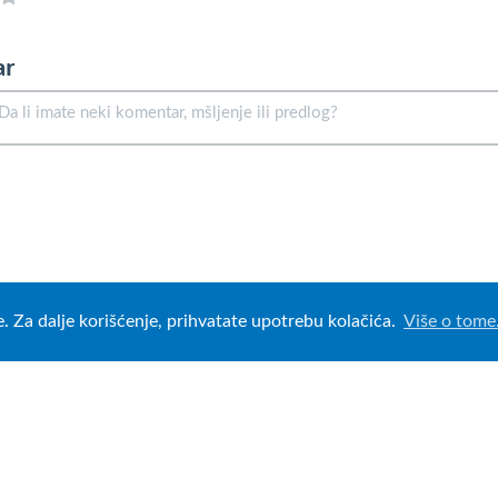
ar
e. Za dalje korišćenje, prihvatate upotrebu kolačića.
Više o tome