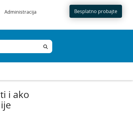
Besplatno probajte
Administracija
i i ako
ije