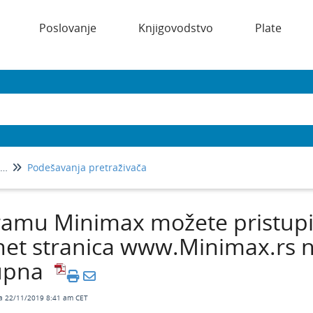
Poslovanje
Knjigovodstvo
Plate
Podešavanje pretraživača i štampanje
Podešavanja pretraživača
amu Minimax možete pristupit
net stranica www.Minimax.rs n
upna
a 22/11/2019 8:41 am CET