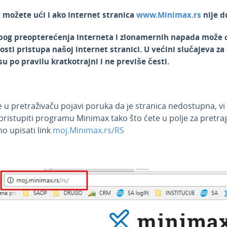
možete ući i ako internet stranica
www.Minimax.rs
nije d
og preopterećenja interneta i zlonamernih napada može d
ti pristupa našoj internet stranici. U većini slučajeva za 
su po pravilu kratkotrajni i ne previše česti
.
 u pretraživaču pojavi poruka da je stranica nedostupna, v
ristupiti programu Minimax tako što ćete u polje za pretrag
no upisati link
moj.Minimax.rs/RS