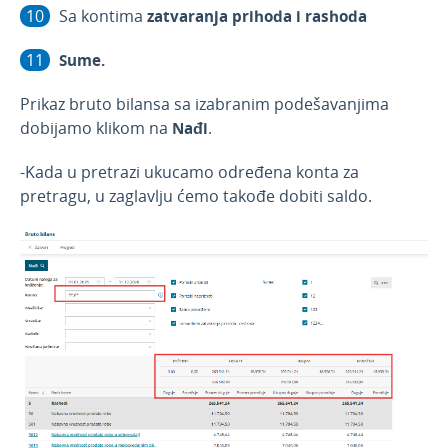
Sa kontima
zatvaranja prihoda i rashoda
Sume.
Prikaz bruto bilansa sa izabranim podešavanjima
dobijamo klikom na
Nađi
.
-Kada u pretrazi ukucamo određena konta za
pretragu, u zaglavlju ćemo takođe dobiti saldo.