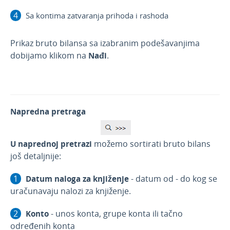
Sa kontima zatvaranja prihoda i rashoda
Prikaz bruto bilansa sa izabranim podešavanjima
dobijamo klikom na
Nađi
.
Napredna pretraga
U naprednoj pretrazi
možemo sortirati bruto bilans
još detaljnije:
Datum naloga za knjiženje
- datum od - do kog se
uračunavaju nalozi za knjiženje.
Konto
- unos konta, grupe konta ili tačno
određenih konta