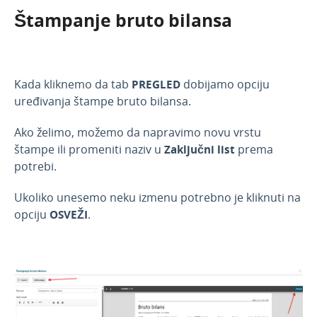
Štampanje bruto bilansa
Kada kliknemo da tab
PREGLED
dobijamo opciju
uređivanja štampe bruto bilansa.
Ako želimo, možemo da napravimo novu vrstu
štampe ili promeniti naziv u
Zaključni list
prema
potrebi.
Ukoliko unesemo neku izmenu potrebno je kliknuti na
opciju
OSVEŽI
.