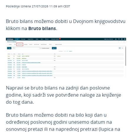
Knjiženje u dvojnom knjigovodstvu
Poslednja izmena 27/07/2026 11:09 am CEST
Osnovne mogućnosti dvojnog knjigovodstva
Bruto bilans možemo dobiti u Dvojnom knjigovodstvu
Primeri u dvojnom knjigovodstvu
klikom na
Bruto bilans
.
Štampanje i pregledi u dvojnom
knjigovodstvu
Najčešća pitanja
Prosto knjigovodstvo
Izdati računi i dnevni izveštaj
Obračun PDV
Osnovna sredstva
Napravi se bruto bilans na zadnji dan poslovne
godine, koji sadrži sve potvrđene naloge za knjiženje
Godišnje obrade
do tog dana.
Bruto bilans možemo dobiti na bilo koji dan u
određenoj poslovnoj godini unesemo datum na
osnovnoj pretazi ili na naprednoj pretrazi (lupica na