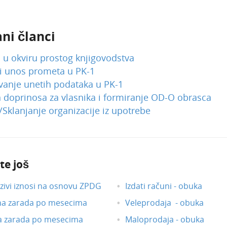
ni članci
u okviru prostog knjigovodstva
i unos prometa u PK-1
vanje unetih podataka u PK-1
doprinosa za vlasnika i formiranje OD-O obrasca
/Sklanjanje organizacije iz upotrebe
te još
ivi iznosi na osnovu ZPDG
Izdati računi - obuka
na zarada po mesecima
Veleprodaja - obuka
a zarada po mesecima
Maloprodaja - obuka