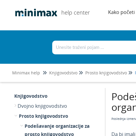
help center
Kako početi
Minimax help
Knjigovodstvo
Prosto knjigovodstvo
Podeš
Knjigovodstvo
organ
Dvojno knjigovodstvo
Prosto knjigovodstvo
Poslednja izmen
Podešavanje organizacije za
prosto knjigovodstvo
Da bi imal