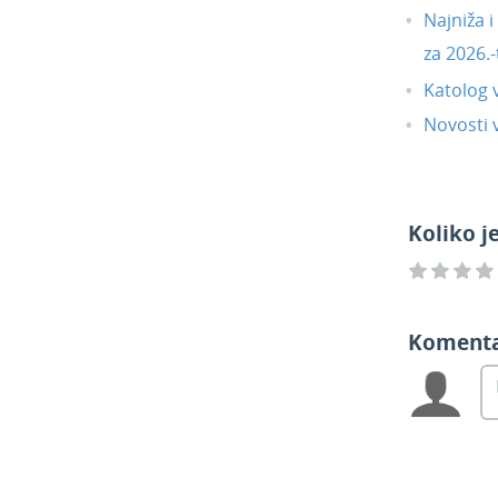
Najniža 
za 2026.-
Katolog 
Novosti v
Koliko j
Koment