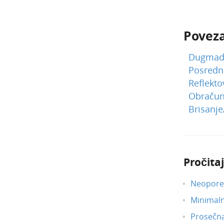
Poveza
Dugmad 
Posredn
Reflekto
Obračun 
Brisanje
Pročitaj
Neoporez
Minimal
Prosečn