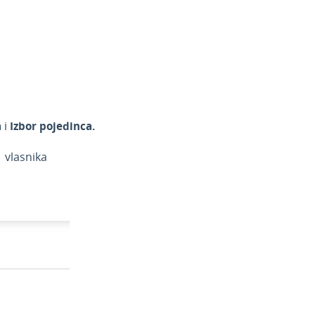
a
i
Izbor pojedinca.
 vlasnika