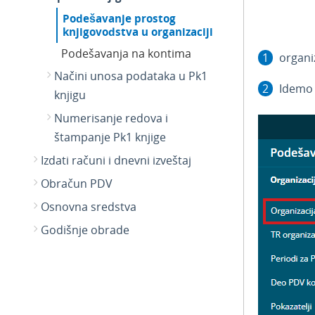
Podešavanje prostog
knjigovodstva u organizaciji
Podešavanja na kontima
organi
Načini unosa podataka u Pk1
Idemo 
knjigu
Numerisanje redova i
štampanje Pk1 knjige
Izdati računi i dnevni izveštaj
Obračun PDV
Osnovna sredstva
Godišnje obrade