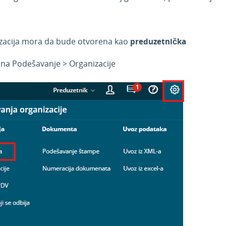
zacija mora da bude otvorena kao
preduzetnička
na Podešavanje > Organizacije