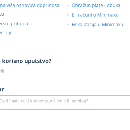
i najviša osnovica doprinosa
Obračun plate - obuka
tu
E - računi u Minimaxu
vrste prihoda
Fiskalizacija u Minimaxu
erzije
e korisno uputstvo?
ar