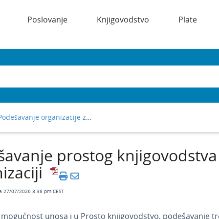
Poslovanje
Knjigovodstvo
Plate
Podešavanje organizacije za prosto knjigovodstvo
avanje prostog knjigovodstva
izaciji
a 27/07/2026 3:38 pm CEST
i mogućnost unosa i u Prosto knjigovodstvo, podešavanje t