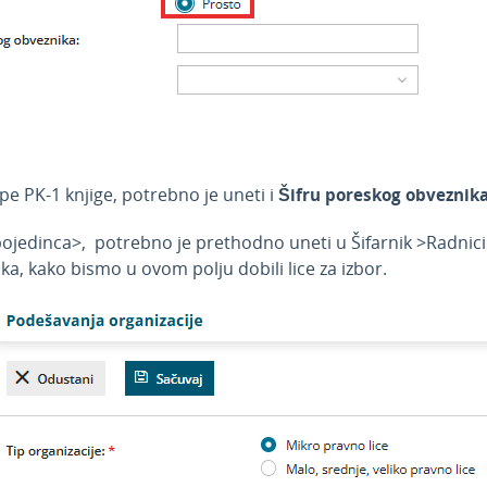
e PK-1 knjige, potrebno je uneti i
Šifru poreskog obveznik
pojedinca>, potrebno je prethodno uneti u Šifarnik >Radnici
ka, kako bismo u ovom polju dobili lice za izbor.