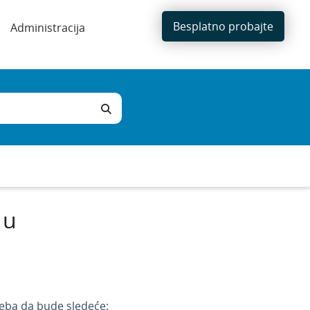
Besplatno probajte
Administracija
 u
reba da bude sledeće: