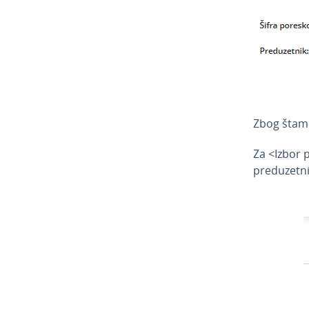
Zbog štamp
Za <Izbor 
preduzetni