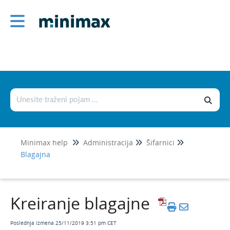
Administracija
1
Šifarnici
Stranke
Radnici
Artikli
Cenovnici
Minimax help
Administracija
Šifarnici
Kontni okvir
Blagajna
Automatski konti
Analitike
Kreiranje blagajne
Kamatne stope
Kursevi
Poslednja izmena 25/11/2019 3:51 pm CET