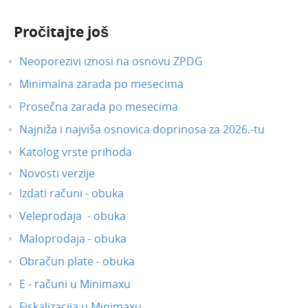
Pročitajte još
Neoporezivi iznosi na osnovu ZPDG
Minimalna zarada po mesecima
Prosečna zarada po mesecima
Najniža i najviša osnovica doprinosa za 2026.-tu
Katolog vrste prihoda
Novosti verzije
Izdati računi - obuka
Veleprodaja - obuka
Maloprodaja - obuka
Obračun plate - obuka
E - računi u Minimaxu
Fiskalizacija u Minimaxu