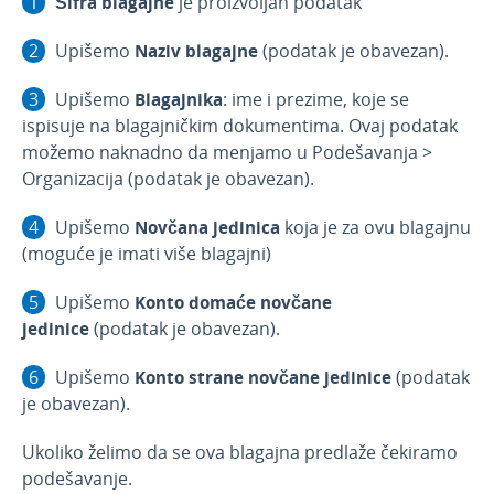
Šifra blagajne
je proizvoljan podatak
Upišemo
Naziv blagajne
(podatak je obavezan).
Upišemo
Blagajnika
: ime i prezime, koje se
ispisuje na blagajničkim dokumentima. Ovaj podatak
možemo naknadno da menjamo u Podešavanja >
Organizacija (podatak je obavezan).
Upišemo
Novčana jedinica
koja je za ovu blagajnu
(moguće je imati više blagajni)
Upišemo
Konto domaće novčane
jedinice
(podatak je obavezan).
Upišemo
Konto strane novčane jedinice
(podatak
je obavezan).
Ukoliko želimo da se ova blagajna predlaže čekiramo
podešavanje.