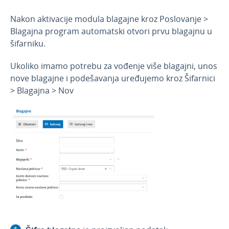
Amortizacione grupe
Nakon aktivacije modula blagajne kroz Poslovanje >
Lokacije
Blagajna program automatski otvori prvu blagajnu u
Prilivi i odlivi
šifarniku.
Skladišta
Ukoliko imamo potrebu za vođenje više blagajni, unos
Nazivi kontakata
nove blagajne i podešavanja uređujemo kroz Šifarnici
> Blagajna > Nov
Blagajna
Kreiranje blagajne
Podešavanje štampe i numerisanje
dokumenata
Podešavanje organizacije
Novosti u programu
1
Korisnici i njihova prava
API - programska aplikacija
Webinar, e-book i blog