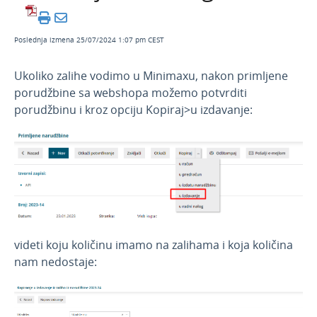
Primljene narudžbine
Izdate narudžbine
Poslednja izmena 25/07/2024 1:07 pm CEST
Radni nalozi
Ukoliko zalihe vodimo u Minimaxu, nakon primljene
Mobilna aplikacija
porudžbine sa webshopa možemo potvrditi
Obračun kamate
porudžbinu i kroz opciju Kopiraj>u izdavanje:
Povezivanje sa POS
Povezivanje Webshop
Povezivanje sa woocommerce platformom
Podešavanje integracije (woocommerce)
Opis integracije na primljenu porudžbinu
Provera zaliha pre izdavanja fiskalnog računa
videti koju količinu imamo na zalihama i koja količina
nam nedostaje:
Račun refundacija
Kako uraditi ispravku u slučaju pogrešno
izdatog računa?