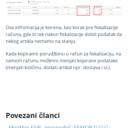
Fiskalizacija u Minimaxu - video
Povezivanje sa Cartizz
Ova infromacija je korisna, kao korak pre fiskalizacije
računa, gde bi tek nakon fiskalizacije dobili podatak da
nekog artikla nemamo na stanju.
Kada kopiramo porudžbinu u račun za fiskalizaciju, na
samom računu možemo menjati kopirane podatake
(menjati količinu, dodati artikal npr. dostava i sl.).
Povezani članci
MiniMax ESIR , proizvođač :SEYFOR D.O.O.;