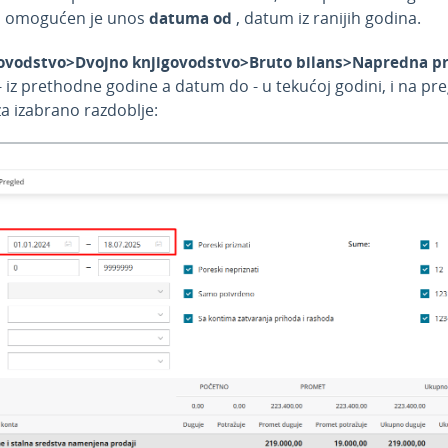
, omogućen je unos
datuma od
, datum iz ranijih godina.
ovodstvo>Dvojno knjigovodstvo>Bruto bilans>Napredna p
 iz prethodne godine a datum do - u tekućoj godini, i na pr
a izabrano razdoblje: