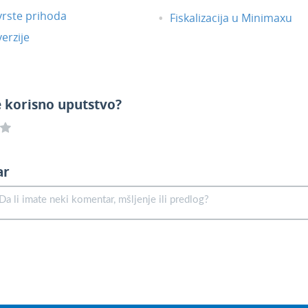
vrste prihoda
Fiskalizacija u Minimaxu
erzije
e korisno uputstvo?
ar