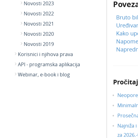
Poveza
Novosti 2023
Novosti 2022
Bruto bil
Novosti 2021
Uređivan
Kako upo
Novosti 2020
Napomene
Novosti 2019
Napredn
Korisnici i njihova prava
API - programska aplikacija
Webinar, e-book i blog
Pročitaj
Neoporez
Minimal
Prosečn
Najniža 
za 2026.-