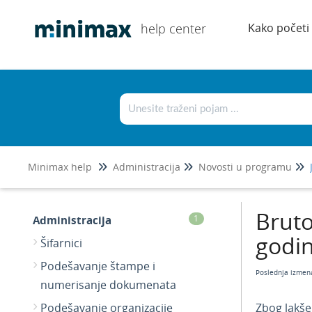
help center
Kako početi
Minimax help
Administracija
Novosti u programu
Bruto
Administracija
1
godi
Šifarnici
Podešavanje štampe i
Poslednja izmen
numerisanje dokumenata
Podešavanje organizacije
Zbog lakše