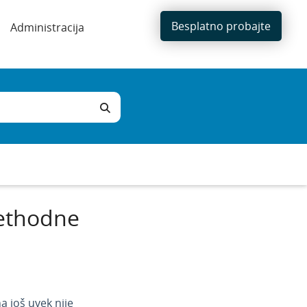
Besplatno probajte
Administracija
rethodne
 još uvek nije