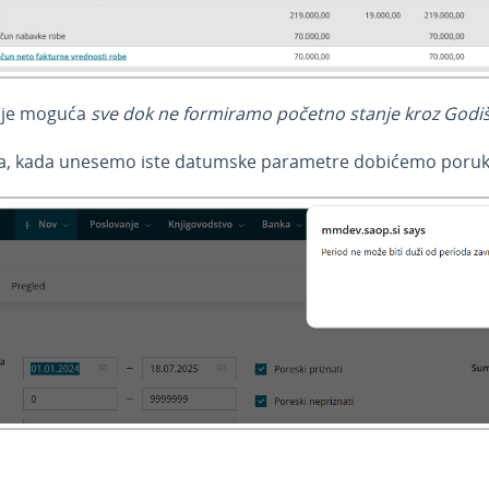
 je moguća
sve dok ne formiramo početno stanje kroz Godi
a, kada unesemo iste datumske parametre dobićemo poruk