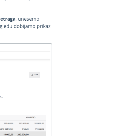
retraga
, unesemo
egledu dobijamo prikaz