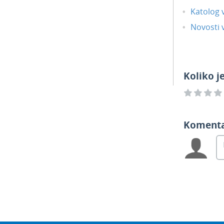
Katolog 
Novosti v
Koliko j
Koment