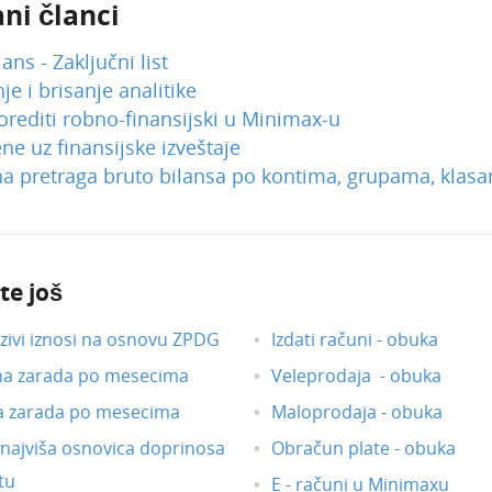
ni članci
ans - Zaključni list
je i brisanje analitike
rediti robno-finansijski u Minimax-u
 uz finansijske izveštaje
a pretraga bruto bilansa po kontima, grupama, klas
te još
ivi iznosi na osnovu ZPDG
Izdati računi - obuka
na zarada po mesecima
Veleprodaja - obuka
a zarada po mesecima
Maloprodaja - obuka
i najviša osnovica doprinosa
Obračun plate - obuka
tu
E - računi u Minimaxu