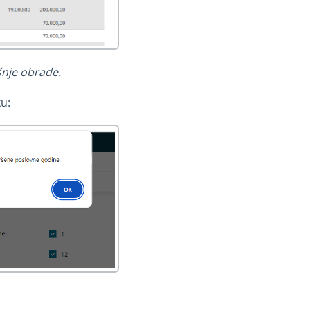
šnje obrade.
u: