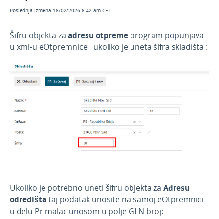
prosečnoj nabavnoj vrednosti
Poslednja izmena 18/02/2026 8:42 am CET
Najčešći primeri u zalihama koje se vode po
prosečnoj nabavnoj vrednosti
Šifru objekta za
adresu otpreme
program popunjava
Najčešća pitanja o zalihama koje se vode po
u xml-u eOtpremnice ukoliko je uneta šifra skladišta :
prosečnoj nabavnoj vrednosti
Zalihe - po prosečnim nabavnim
vrednostima i zalihe koje se vode po
prodajnoj vrednosti sa PDV-om
Prijem na zalihe od poljoprivrednika
Proizvodnja u veleprodaji
Video - zalihe
e-Otpremnice
Video e-otpremnice
Ukoliko je potrebno uneti šifru objekta za
Adresu
Povezivanje sa sistemom eOtpremnica i
odredišta
taj podatak unosite na samoj eOtpremnici
formiranje eOtpremnice na zalihama
u delu Primalac unosom u polje GLN broj: