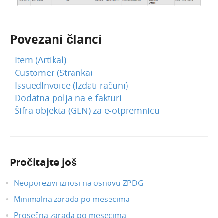
Blagajna
Primljene narudžbine
Povezani članci
Izdate narudžbine
Item (Artikal)
Radni nalozi
Customer (Stranka)
Mobilna aplikacija
IssuedInvoice (Izdati računi)
Obračun kamate
Dodatna polja na e-fakturi
Povezivanje sa POS
Šifra objekta (GLN) za e-otpremnicu
Povezivanje Webshop
Pročitajte još
Neoporezivi iznosi na osnovu ZPDG
Minimalna zarada po mesecima
Prosečna zarada po mesecima