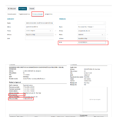
Slanje i prijem eOtpremnica
Unos podataka na podešavanju skladišta za
potrebe e-otpremnica
Mogućnost unosa kategorija akciznih proizvoda
za potrebe e-otpremnica
Storno eOtpremnice direktno iz programa
eOtpremnica - nova akcizna kategorija
Šifra objekta (GLN) za e-otpremnicu
Formiranje eRačuna na osnovu više
eOtpremnica
Formiranje, slanje i prijem ePrijemnice
eOtpremnica - način prevoza : Prevoznik
Zalihe-po prod. vred. sa PDV
Nepovezana maloprodaja
Predračuni
Banka