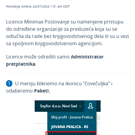
Način uređenja podataka za mesečni obračun
Poslednja izmena 24/07/2024 1:51 pm CEST
Vrste paketa Minimax
Licence Minimax Poslovanje su namenjene pristupu
Godišnja pretplata
do određene organzacije za preduzeća koja su se
Prelazak postojećih korisnika sa mesečne na
odlučila da rade bez knjigovodstvenog dela ili su u vezi
godišnju pretplatu
sa spoljnom knjigovodstvenom agencijom.
Pretplatnik programa Minimax
Licence može odrediti samo
Administrator
Korisnici
pretplatnika.
Prava korisnika u programu
API - programska aplikacija
U meniju kliknemo na ikonicu "čovečuljka" i
Webinar, e-book i blog
odaberemo
Paketi.