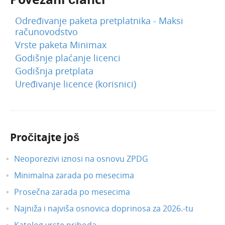
Određivanje paketa pretplatnika - Maksi
računovodstvo
Vrste paketa Minimax
Godišnje plaćanje licenci
Godišnja pretplata
Uređivanje licence (korisnici)
Pročitajte još
Neoporezivi iznosi na osnovu ZPDG
Minimalna zarada po mesecima
Prosečna zarada po mesecima
Najniža i najviša osnovica doprinosa za 2026.-tu
Katolog vrste prihoda