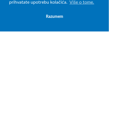
prihvatate upotrebu kolačića.
Više o tome.
Razumem