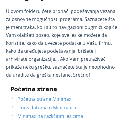
Osnovna navigacija
U ovom folderu ćete pronaći podešavanja vezana
Video uputstva
za osnovne mogućnosti programa. Saznaćete šta
je meni traka, koji su to navigacioni dugmići koji će
Vam olakšati posao, koje sve jezike možete da
koristite, kako da uvezete podatke u Vašu firmu,
kako da uređujete podešavanja, brišete i
arhivirate organizacije… Ako Vam pretraživač
prikaže neku grešku, saznaćete šta je neophodno
da uradite da greška nestane. Srećno!
Početna strana
Početna strana Minimax
Unos datuma u Minimax-u
Minimax na različitim jezicima