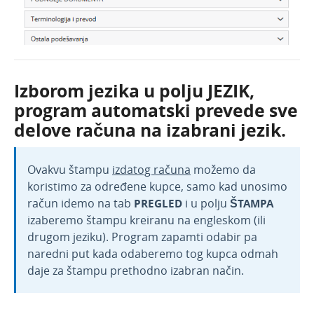
Izborom jezika u polju JEZIK,
program automatski prevede sve
delove računa na izabrani jezik.
Ovakvu štampu
izdatog računa
možemo da
koristimo za određene kupce, samo kad unosimo
račun idemo na tab
PREGLED
i u polju
ŠTAMPA
izaberemo štampu kreiranu na engleskom (ili
drugom jeziku). Program zapamti odabir pa
naredni put kada odaberemo tog kupca odmah
daje za štampu prethodno izabran način.