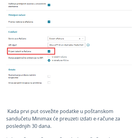
Kada prvi put osvežite podatke u poštanskom
sandučetu Minimax će preuzeti izdati e-račune za
poslednjih 30 dana.