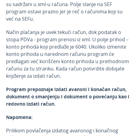
su sadržani u xml-u računa. Polje slanje na SEF
program ostavi prazno jer je reč o računima koji su
već na SEFu.
Način plaćanja je uvek tekući račun, dok podatak o
stopa PDVa - program prenosi iz xml. U polje prihod –
konto prihoda koji predlaže je 6040. Ukoliko izmenite
konto prihoda u narednom računu program će
predlagati već korišćeni konto prihoda u prethodnom
računu za tu stranku. Kada račun potvrdite dobijate
knjiženje za izdati račun.
Program prepoznaje izdati avansni i konačan račun,
dokument o smanjenju i dokument o povećanju kao i
redovno izdati račun.
Napomena:
Prilikom povlačenja izdatog avansnog i konačnog