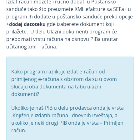
Izdat račun možete i ručno dodati u Poštansko
sanduče tako što preuzmete XML efakture sa SEFa i u
program ih dodate u poštansko sanduče preko opcije
+
dodaj datoteku
gde izaberete dokument koji
prilažete. U delu Ulazni dokumenti program će
prepoznati vrstu računa na osnovu PIBa unutar
učitanog xml- računa.
Kako program razlikuje izdat e-račun od
primljenog e-računa s obzirom da su u ovom
slučaju oba dokumenta na tabu ulazni
dokumenti?
Ukoliko je naš PIB u delu prodavca onda je vrsta
Knjiženje izdatih računa i dnevnih izveštaja, a
ukoliko je neki drugi PIB onda je vrsta – Primljen
račun.