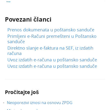
Povezani članci
Prenos dokumenata u poštansko sanduče
Primljeni e-Računi premešteni u Poštansko
sanduče
Direktno slanje e-faktura na SEF, iz izdatih
računa
Uvoz izdatih e-računa u poštansko sanduče
Uvoz izdatih e-računa u poštansko sanduče
Pročitajte još
Neoporezivi iznosi na osnovu ZPDG