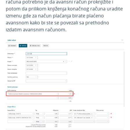
računa potrebno je da avansni račun proknjižite i
potom da prilikom knjiženja konačnog računa uradite
izmenu gde za načun plaćanja birate plaćeno
avansnom kako bi ste se povezali sa prethodno
izdatim avansnim računom.