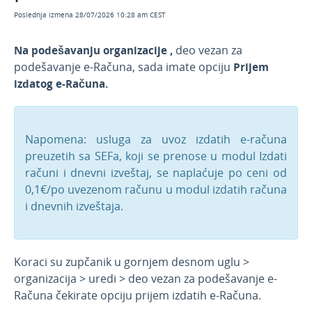
Definisanje načina plaćanja na Dnevnom
Poslednja izmena 28/07/2026 10:28 am CEST
izveštaju
Na podešavanju organizacije ,
deo vezan za
Mogućnost povezivanja modula Izdati računi i
dnevni izveštaj sa više blagajni
podešavanje e-Računa, sada imate opciju
Prijem
izdatog e-Računa.
Knjižno odobrenje ili refundacija
Avansni i konačni račun u okviru modula
dnevnog izveštaja
Napomena: usluga za uvoz izdatih e-računa
Uvoz fiskalnih računa u modul Izdati računi i
dnevni izveštaj po analitici
preuzetih sa SEFa, koji se prenose u modul Izdati
računi i dnevni izveštaj, se naplaćuje po ceni od
Masovne obrade u modulu Izdati računi i
0,1€/po uvezenom računu u modul izdatih računa
dnevni izveštaj
i dnevnih izveštaja.
Uvoz fiskalnih računa u modul Izdati računi i
dnevni izveštaj
Video - Uvoz fiskalnih računa u modul Izdati
računi i dnevni izveštaj
Koraci su zupčanik u gornjem desnom uglu >
organizacija > uredi > deo vezan za podešavanje e-
Opcije unosa Dnevnog izveštaja
Računa čekirate opciju prijem izdatih e-Računa.
Obračun PDV