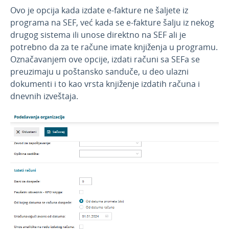
Ovo je opcija kada izdate e-fakture ne šaljete iz
Osnovna sredstva
programa na SEF, već kada se e-fakture šalju iz nekog
Godišnje obrade
drugog sistema ili unose direktno na SEF ali je
potrebno da za te račune imate knjiženja u programu.
Označavanjem ove opcije, izdati računi sa SEFa se
preuzimaju u poštansko sanduče, u deo ulazni
dokumenti i to kao vrsta knjiženje izdatih računa i
dnevnih izveštaja.