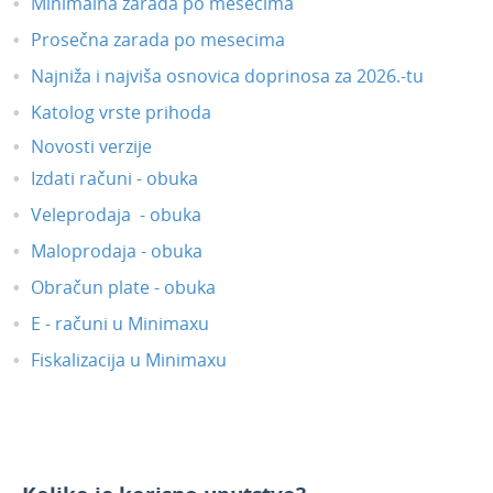
Minimalna zarada po mesecima
Prosečna zarada po mesecima
Najniža i najviša osnovica doprinosa za 2026.-tu
Katolog vrste prihoda
Novosti verzije
Izdati računi - obuka
Veleprodaja - obuka
Maloprodaja - obuka
Obračun plate - obuka
E - računi u Minimaxu
Fiskalizacija u Minimaxu