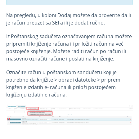
Na pregledu, u koloni Dodaj možete da proverite da li
je račun preuzet sa SEFa ili je dodat ručno.
Iz Poštanskog sadučeta označavanjem računa možete
pripremiti knjiženje računa ili priložiti račun na već
postojeće knjiženje. Možete raditi račun po račun ili
masovno označiti račune i poslati na knjiženje.
Označite račun u poštanskom sandučetu koji je
potrebno da knjižite > obradi datoteke > pripremi
knjiženje izdatih e- računa ili priloži postojećem
knjiženju izdatih e-računa.