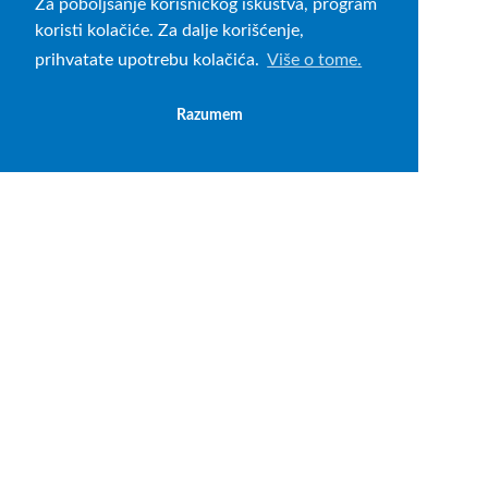
Za poboljšanje korisničkog iskustva, program
koristi kolačiće. Za dalje korišćenje,
prihvatate upotrebu kolačića.
Više o tome.
Razumem