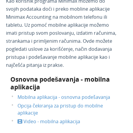
Kao korisnik programa Minimax možemo do
Primljene narudžbine
svojih podataka doći i preko mobline aplikacije
Izdate narudžbine
Minimax Accounting na mobilnom telefonu ili
tabletu. Uz pomoć mobilne aplikacije možemo
Radni nalozi
imati pristup svom poslovanju, izdatim računima,
Mobilna aplikacija
strankama i primljenim računima. Ovde možete
Osnovna podešavanja - mobilna
pogledati uslove za korišćenje, način dodavanja
aplikacija
pristupa i podešavanje mobilne aplikacije kao i
Osnovne mogućnosti - mobilna
najčešća pitanja iz prakse.
aplikacija
Osnovna podešavanja - mobilna
Najčešća pitanja - mobilna aplikacija
aplikacija
Obračun kamate
Mobilna aplikacija - osnovna podešavanja
Povezivanje sa POS
Opcija čekiranja za pristup do mobilne
Povezivanje Webshop
aplikacije
Video - mobilna aplikacija