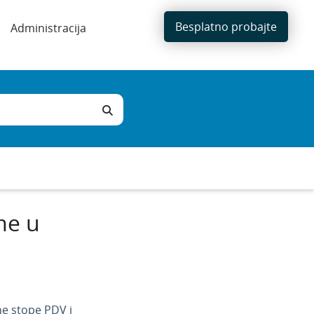
Besplatno probajte
Administracija
me u
i ne stope PDV i