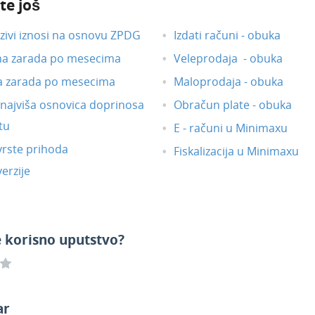
te još
ivi iznosi na osnovu ZPDG
Izdati računi - obuka
na zarada po mesecima
Veleprodaja - obuka
a zarada po mesecima
Maloprodaja - obuka
i najviša osnovica doprinosa
Obračun plate - obuka
tu
E - računi u Minimaxu
vrste prihoda
Fiskalizacija u Minimaxu
erzije
e korisno uputstvo?
ar