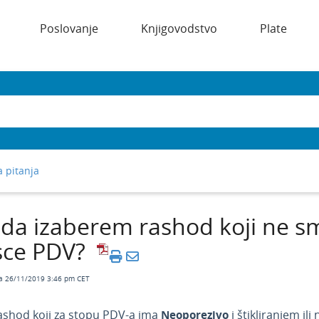
Poslovanje
Knjigovodstvo
Plate
 pitanja
da izaberem rashod koji ne s
sce PDV?
a 26/11/2019 3:46 pm CET
rashod koji za stopu PDV-a ima
Neoporezivo
i štikliranjem il