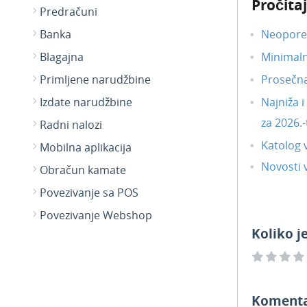
Pročitaj
Predračuni
Banka
Neoporez
Blagajna
Minimal
Primljene narudžbine
Prosečn
Izdate narudžbine
Najniža 
za 2026.-
Radni nalozi
Katolog 
Mobilna aplikacija
Novosti v
Obračun kamate
Povezivanje sa POS
Povezivanje Webshop
Koliko j
Koment