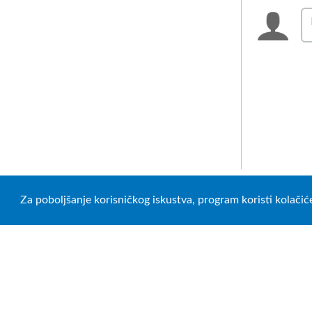
Za poboljšanje korisničkog iskustva, program koristi kolačić