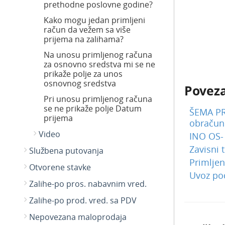
prethodne poslovne godine?
Kako mogu jedan primljeni
račun da vežem sa više
prijema na zalihama?
Na unosu primljenog računa
za osnovno sredstva mi se ne
prikaže polje za unos
osnovnog sredstva
Poveza
Pri unosu primljenog računa
se ne prikaže polje Datum
ŠEMA PR
prijema
obračun
Video
INO OS- 
Zavisni 
Službena putovanja
Primljen
Otvorene stavke
Uvoz po
Zalihe-po pros. nabavnim vred.
Zalihe-po prod. vred. sa PDV
Nepovezana maloprodaja