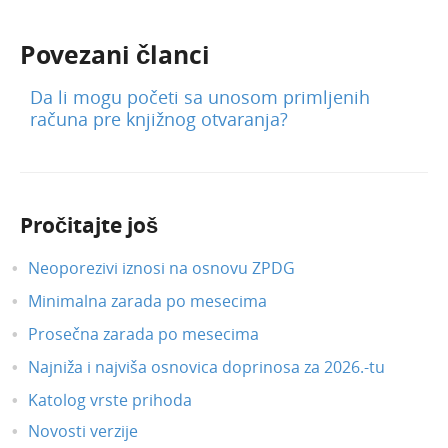
Primljene narudžbine
Povezani članci
Izdate narudžbine
Radni nalozi
Da li mogu početi sa unosom primljenih
Mobilna aplikacija
računa pre knjižnog otvaranja?
Obračun kamate
Povezivanje sa POS
Povezivanje Webshop
Pročitajte još
Neoporezivi iznosi na osnovu ZPDG
Minimalna zarada po mesecima
Prosečna zarada po mesecima
Najniža i najviša osnovica doprinosa za 2026.-tu
Katolog vrste prihoda
Novosti verzije