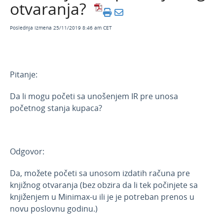
kako utiče na obračun PDV
otvaranja?
Video - izdati računi
Poslednja izmena 25/11/2019 8:46 am CET
E-računi
E-fiskalizacija
Zbirovi u izdatim računima
Pitanje:
Primljeni računi
Da li mogu početi sa unošenjem IR pre unosa
Službena putovanja
početnog stanja kupaca?
Otvorene stavke
Zalihe-po pros. nabavnim vred.
Zalihe-po prod. vred. sa PDV
Odgovor:
Nepovezana maloprodaja
Da, možete početi sa unosom izdatih računa pre
Predračuni
knjižnog otvaranja (bez obzira da li tek počinjete sa
Banka
knjiženjem u Minimax-u ili je je potreban prenos u
novu poslovnu godinu.)
Blagajna