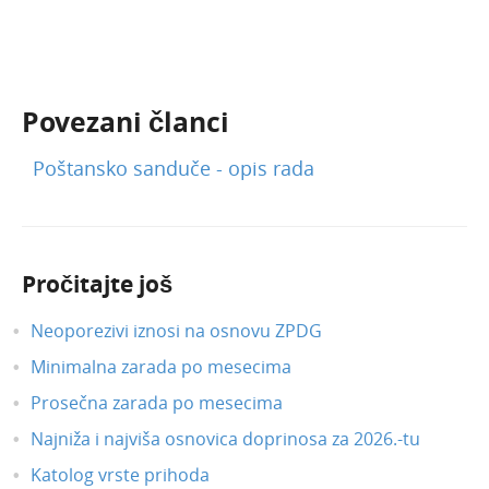
Novosti 2022
Novosti 2021
Novosti 2020
Novosti 2019
Povezani članci
Korisnici i njihova prava
Poštansko sanduče - opis rada
API - programska aplikacija
Webinar, e-book i blog
Pročitajte još
Neoporezivi iznosi na osnovu ZPDG
Minimalna zarada po mesecima
Prosečna zarada po mesecima
Najniža i najviša osnovica doprinosa za 2026.-tu
Katolog vrste prihoda