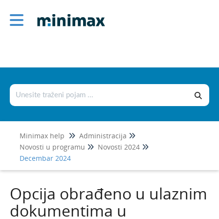
Administracija
1
Šifarnici
Podešavanje štampe i numerisanje
dokumenata
Podešavanje organizacije
Novosti u programu
Minimax help
Administracija
Jul 2026
1
Novosti u programu
Novosti 2024
Decembar 2024
Jun 2026
Maj 2026
Opcija obrađeno u ulaznim
April 2026
dokumentima u
Mart 2026