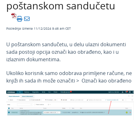
poštanskom sandučetu
Februar 2026
Decembar 2025
Novembar 2025
Poslednja izmena 11/12/2024 9:46 am CET
Septembar 2025
U poštanskom sandučetu, u delu ulazni dokumenti
Jul 2025
sada postoji opcija označi kao obrađeno, kao i u
Jun 2025
izlaznim dokumentima.
April 2025
Ukoliko korisnik samo odobrava primljene račune, ne
Mart 2025
knjiži ih sada ih može označiti > Označi kao obrađeno
Februar 2025
Januar 2025
Novosti 2024
Decembar 2024
Otvaranje nove poslovne godine u programu
- najčešće nedoumice