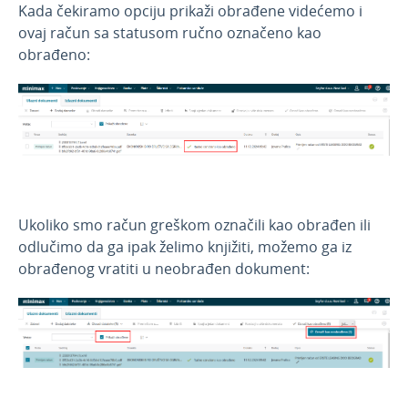
Ažuriranje cena u cenovniku
Kada čekiramo opciju prikaži obrađene videćemo i
ovaj račun sa statusom ručno označeno kao
Ažuriranje artikala uvozom iz excel-a
obrađeno:
Evidencija Godišnjih odmora
Opcija obrađeno u ulaznim dokumentima u
poštanskom sandučetu
Novembar 2024
Oktobar 2024
Septembar 2024
Ukoliko smo račun greškom označili kao obrađen ili
Avgust 2024
odlučimo da ga ipak želimo knjižiti, možemo ga iz
Jun 2024
obrađenog vratiti u neobrađen dokument:
April 2024
Mart 2024
Januar 2024
Novosti 2023