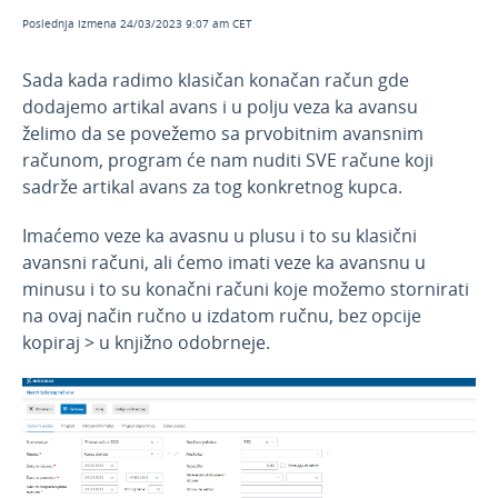
Februar 2026
Poslednja izmena 24/03/2023 9:07 am CET
Decembar 2025
Sada kada radimo klasičan konačan račun gde
Novembar 2025
dodajemo artikal avans i u polju veza ka avansu
Septembar 2025
želimo da se povežemo sa prvobitnim avansnim
Jul 2025
računom, program će nam nuditi SVE račune koji
sadrže artikal avans za tog konkretnog kupca.
Jun 2025
April 2025
Imaćemo veze ka avasnu u plusu i to su klasični
avansni računi, ali ćemo imati veze ka avansnu u
Mart 2025
minusu i to su konačni računi koje možemo stornirati
Februar 2025
na ovaj način ručno u izdatom ručnu, bez opcije
kopiraj > u knjižno odobrneje.
Januar 2025
Novosti 2024
Novosti 2023
Decembar 2023
Novembar 2023