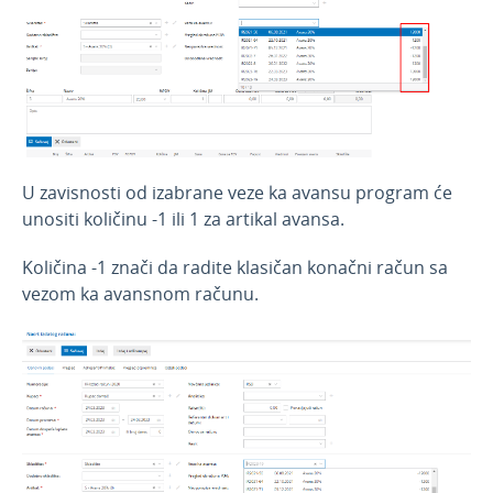
Jun 2023
Maj 2023
Mart 2023
Opis artikla za elektronsku fakturu
Veza zatvaranja na nalogu za knjiženje
U zavisnosti od izabrane veze ka avansu program će
Dopunjene šifre osnove za OE kategoriju
unositi količinu -1 ili 1 za artikal avansa.
Storno konačnog računa
Količina -1 znači da radite klasičan konačni račun sa
Veza sa avansnom u konačnom računu
vezom ka avansnom računu.
Februar 2023
Januar 2023
Novosti 2022
Novosti 2021
Novosti 2020
Novosti 2019