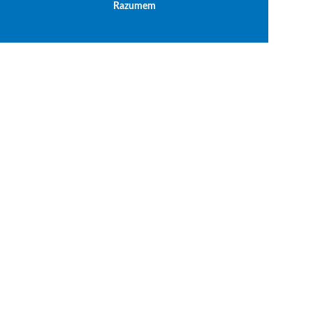
Razumem
Politika privatnosti
Opšti uslovi korišćenja