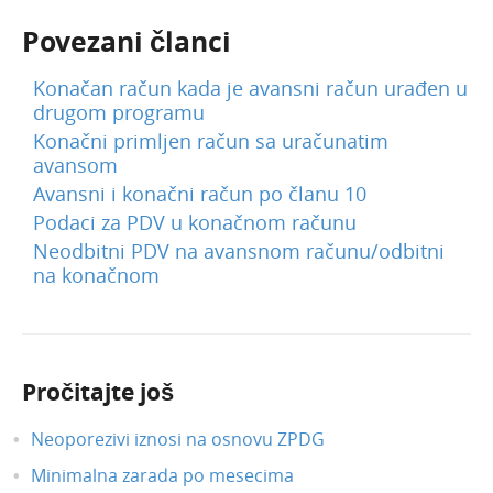
Povezani članci
Konačan račun kada je avansni račun urađen u
drugom programu
Konačni primljen račun sa uračunatim
avansom
Avansni i konačni račun po članu 10
Podaci za PDV u konačnom računu
Neodbitni PDV na avansnom računu/odbitni
na konačnom
Pročitajte još
Neoporezivi iznosi na osnovu ZPDG
Minimalna zarada po mesecima