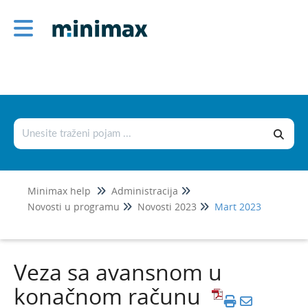
Administracija
1
Šifarnici
Podešavanje štampe i numerisanje
dokumenata
Podešavanje organizacije
Novosti u programu
Minimax help
Administracija
Jul 2026
1
Novosti u programu
Novosti 2023
Mart 2023
Jun 2026
Maj 2026
Veza sa avansnom u
April 2026
konačnom računu
Mart 2026