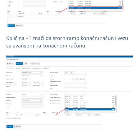
Korisnici i njihova prava
API - programska aplikacija
Webinar, e-book i blog
Količina +1 znači da storniramo konačni račun i vezu
sa avansom na konačnom računu.