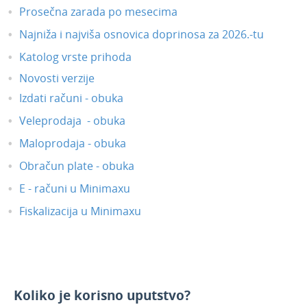
Prosečna zarada po mesecima
Najniža i najviša osnovica doprinosa za 2026.-tu
Katolog vrste prihoda
Novosti verzije
Izdati računi - obuka
Veleprodaja - obuka
Maloprodaja - obuka
Obračun plate - obuka
E - računi u Minimaxu
Fiskalizacija u Minimaxu
Koliko je korisno uputstvo?