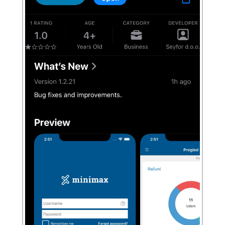
Obračun kamate
Povezivanje sa POS
Povezivanje Webshop