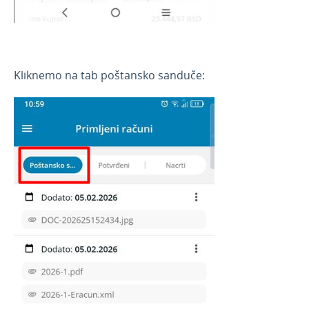
Kliknemo na tab poštansko sanduče: