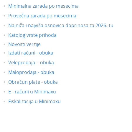
API - programska aplikacija
Minimalna zarada po mesecima
Webinar, e-book i blog
Prosečna zarada po mesecima
Najniža i najviša osnovica doprinosa za 2026.-tu
Katolog vrste prihoda
Novosti verzije
Izdati računi - obuka
Veleprodaja - obuka
Maloprodaja - obuka
Obračun plate - obuka
E - računi u Minimaxu
Fiskalizacija u Minimaxu