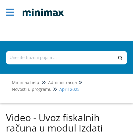
Administracija
1
Šifarnici
Podešavanje štampe i numerisanje
dokumenata
Podešavanje organizacije
Novosti u programu
Minimax help
Administracija
Jul 2026
1
Novosti u programu
April 2025
Jun 2026
Maj 2026
Video - Uvoz fiskalnih
April 2026
računa u modul Izdati
Mart 2026