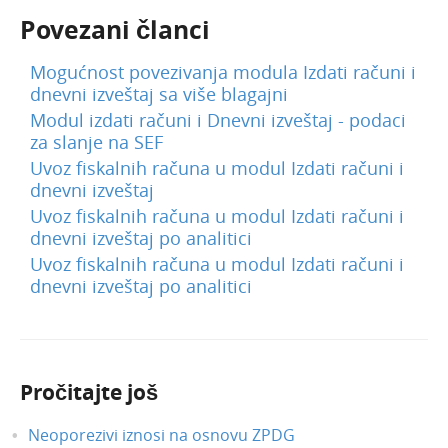
Mogućnost slanja PPP-PO na e-mail
Povezani članci
Masovne obrade u modulu Izdati računi i
dnevni izveštaj
Mogućnost povezivanja modula Izdati računi i
dnevni izveštaj sa više blagajni
Masovno brisanje izvoda
Modul izdati računi i Dnevni izveštaj - podaci
Mart 2025
za slanje na SEF
Februar 2025
Uvoz fiskalnih računa u modul Izdati računi i
dnevni izveštaj
Januar 2025
Uvoz fiskalnih računa u modul Izdati računi i
Novosti 2024
dnevni izveštaj po analitici
Uvoz fiskalnih računa u modul Izdati računi i
Novosti 2023
dnevni izveštaj po analitici
Novosti 2022
Novosti 2021
Novosti 2020
Pročitajte još
Novosti 2019
Korisnici i njihova prava
Neoporezivi iznosi na osnovu ZPDG