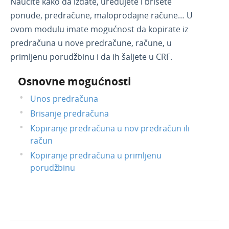
Naučite kako da izdate, uređujete i brišete
Blagajna
ponude, predračune, maloprodajne račune… U
Primljene narudžbine
ovom modulu imate mogućnost da kopirate iz
predračuna u nove predračune, račune, u
Izdate narudžbine
primljenu porudžbinu i da ih šaljete u CRF.
Radni nalozi
Mobilna aplikacija
Osnovne mogućnosti
Obračun kamate
Unos predračuna
Povezivanje sa POS
Brisanje predračuna
Povezivanje Webshop
Kopiranje predračuna u nov predračun ili
račun
Kopiranje predračuna u primljenu
porudžbinu