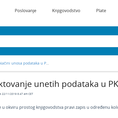
Poslovanje
Knjigovodstvo
Plate
Načini unosa podataka u Pk1 knjigu
ktovanje unetih podataka u PK
a 22/11/2019 8:47 am CET
e u okviru prostog knjigovodstva pravi zapis u određenu kol