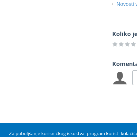
Novosti v
Koliko j
Koment
Za poboljšanje korisničkog iskustva, program koristi kolačić