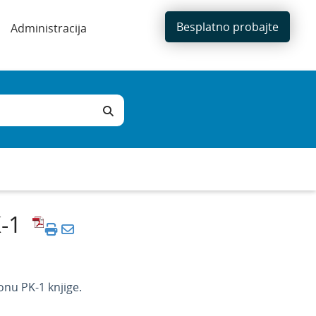
Besplatno probajte
Administracija
-1
onu PK-1 knjige.