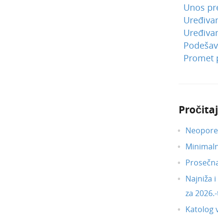
Unos pr
Uređivan
Uređivan
Podešava
Promet p
Pročitaj
Neoporez
Minimal
Prosečn
Najniža 
za 2026.-
Katolog 