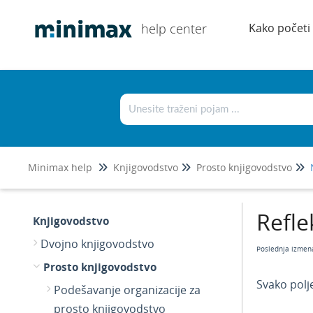
help center
Kako početi
Minimax help
Knjigovodstvo
Prosto knjigovodstvo
Refle
Knjigovodstvo
Dvojno knjigovodstvo
Poslednja izmen
Prosto knjigovodstvo
Svako polj
Podešavanje organizacije za
prosto knjigovodstvo