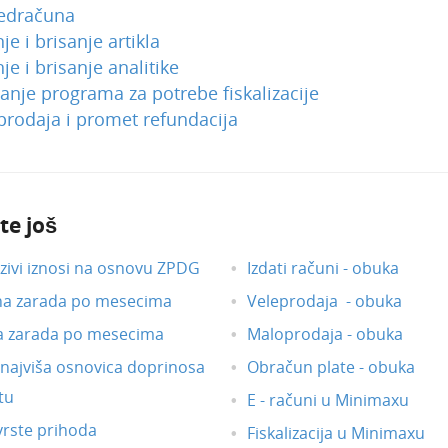
edračuna
je i brisanje artikla
je i brisanje analitike
nje programa za potrebe fiskalizacije
rodaja i promet refundacija
te još
ivi iznosi na osnovu ZPDG
Izdati računi - obuka
na zarada po mesecima
Veleprodaja - obuka
a zarada po mesecima
Maloprodaja - obuka
i najviša osnovica doprinosa
Obračun plate - obuka
tu
E - računi u Minimaxu
vrste prihoda
Fiskalizacija u Minimaxu