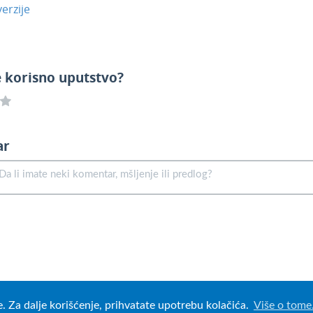
erzije
e korisno uputstvo?
ar
e. Za dalje korišćenje, prihvatate upotrebu kolačića.
Više o tome