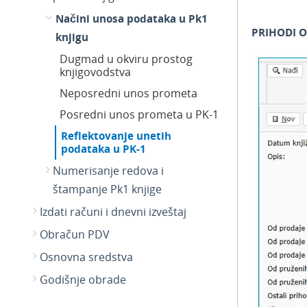
Načini unosa podataka u Pk1
PRIHODI O
knjigu
Dugmad u okviru prostog
knjigovodstva
Neposredni unos prometa
Posredni unos prometa u PK-1
Reflektovanje unetih
podataka u PK-1
Numerisanje redova i
štampanje Pk1 knjige
Izdati računi i dnevni izveštaj
Obračun PDV
Osnovna sredstva
Godišnje obrade