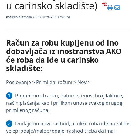
carinskim PDV i zavisnim troškovima
u carinsko skladište)
Primeri vezani za osnovno sredstvo
Poslednja izmena 23/07/2026 9:51 am CEST
Interni obračun
Primeri vezani za zalihe
Avansni i konačni računi primeri
Račun za robu kupljenu od ino
dobavljača iz inostranstva AKO
Automatska izrada primljenog računa iz
knjiženja na Izvodu banke
će roba da ide u carinsko
Knjižno odobrenje - primljeni računi
skladište:
Primljen fiskalni račun u narednom mesecu
Poslovanje > Primljeni računi > Nov >
Uvoz podataka sa fiskalnog računa očitavanjem
QR coda
Popunimo stranku, datume, iznos, broj fakture,
Pregledi
način plaćanja, kao i prilikom unosa svakog drugog
Knjiženje
primljenog računa.
Najčešća pitanja
Dodajemo novi rashod, ukoliko roba ide na zalihe
Video
veleprodaje/maloprodaje, rashod treba da ima: