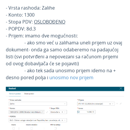
Službena putovanja
- Vrsta rashoda: Zalihe
Otvorene stavke
- Konto: 1300
- Stopa PDV:
OSLOBOĐENO
Zalihe-po pros. nabavnim vred.
- POPDV: 8d.3
Zalihe-po prod. vred. sa PDV
- Prijem: imamo dve mogućnosti:
Nepovezana maloprodaja
- ako smo već u zalihama uneli prijem uz ovaj
dokument- onda ga samo odaberemo na padajućoj
Predračuni
listi (svi potvrđeni a nepovezani sa računom prijemi
Banka
od ovog dobavljača će se pojaviti)
Blagajna
- ako tek sada unosimo prijem idemo na +
desno pored polja i
unosimo nov prijem
Primljene narudžbine
Izdate narudžbine
Radni nalozi
Mobilna aplikacija
Obračun kamate
Povezivanje sa POS