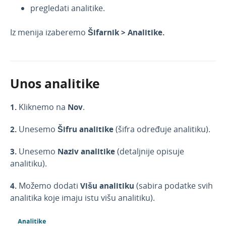
pregledati analitike.
Iz menija izaberemo
Šifarnik > Analitike.
Unos analitike
1.
Kliknemo na
Nov
.
2.
Unesemo
Šifru analitike
(šifra određuje analitiku).
3.
Unesemo
Naziv analitike
(detaljnije opisuje
analitiku).
4.
Možemo dodati
Višu analitiku
(sabira podatke svih
analitika koje imaju istu višu analitiku).