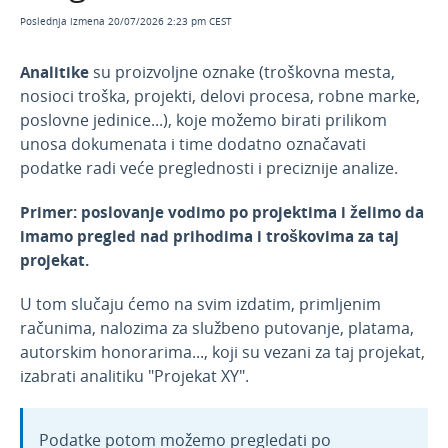
Kamatne stope
Poslednja izmena 20/07/2026 2:23 pm CEST
Kursevi
Analitike
su proizvoljne oznake (troškovna mesta,
Amortizacione grupe
nosioci troška, projekti, delovi procesa, robne marke,
Lokacije
poslovne jedinice...), koje možemo birati prilikom
unosa dokumenata i time dodatno označavati
Prilivi i odlivi
podatke radi veće preglednosti i preciznije analize.
Skladišta
Nazivi kontakata
Primer: poslovanje vodimo po projektima i želimo da
imamo pregled nad prihodima i troškovima za taj
Blagajna
projekat.
Podešavanje štampe i numerisanje
U tom slučaju ćemo na svim izdatim, primljenim
dokumenata
računima, nalozima za službeno putovanje, platama,
Podešavanje organizacije
autorskim honorarima..., koji su vezani za taj projekat,
Novosti u programu
1
izabrati analitiku "Projekat XY".
Korisnici i njihova prava
API - programska aplikacija
Podatke potom možemo pregledati po