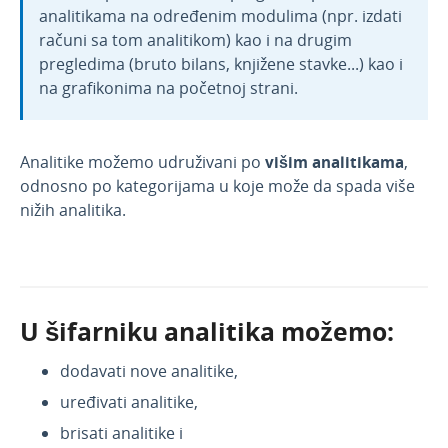
analitikama na određenim modulima (npr. izdati
Webinar, e-book i blog
računi sa tom analitikom) kao i na drugim
pregledima (bruto bilans, knjižene stavke...) kao i
na grafikonima na početnoj strani.
Analitike možemo udruživani po
višim analitikama
,
odnosno po kategorijama u koje može da spada više
nižih analitika.
U šifarniku analitika možemo:
dodavati nove analitike,
uređivati analitike,
brisati analitike i