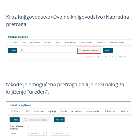
Novosti 2024
Novosti 2023
Kroz Knjigovodstvo>Dvojno knjigovodstvo>Napredna
Novosti 2022
pretraga:
Novosti 2021
Novosti 2020
Novosti 2019
Korisnici i njihova prava
API - programska aplikacija
Webinar, e-book i blog
takođe je omogućena pretraga da li je neki nalog za
knjiženje "uređen":