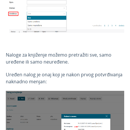
Naloge za knjiženje možemo pretražiti sve, samo
uređene ili samo neuređene.
Uređen nalog je onaj koji je nakon prvog potvrđivanja
naknadno menjan: