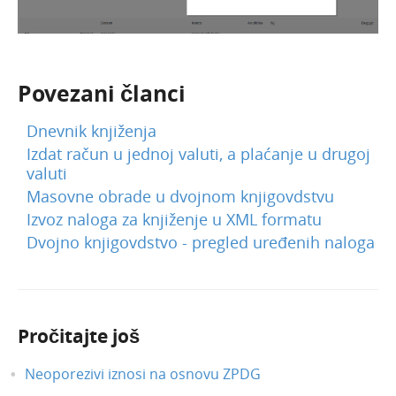
Povezani članci
Dnevnik knjiženja
Izdat račun u jednoj valuti, a plaćanje u drugoj
valuti
Masovne obrade u dvojnom knjigovdstvu
Izvoz naloga za knjiženje u XML formatu
Dvojno knjigovdstvo - pregled uređenih naloga
Pročitajte još
Neoporezivi iznosi na osnovu ZPDG