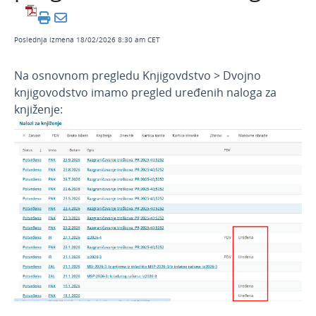
Februar 2026
Dvojno knjigovdstvo - pregled uređenih
Poslednja izmena 18/02/2026 8:30 am CET
naloga
eOtpremnica - nova akcizna kategorija
Na osnovnom pregledu Knjigovdstvo > Dvojno
Šifra objekta (GLN) za e-otpremnicu
knjigovodstvo imamo pregled uređenih naloga za
knjiženje:
Decembar 2025
Novembar 2025
Septembar 2025
Jul 2025
Jun 2025
April 2025
Mart 2025
Februar 2025
Januar 2025