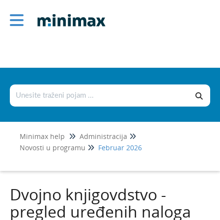
Administracija
1
Šifarnici
Podešavanje štampe i numerisanje
dokumenata
Podešavanje organizacije
Novosti u programu
Minimax help
Administracija
Jul 2026
1
Novosti u programu
Februar 2026
Jun 2026
Maj 2026
Dvojno knjigovdstvo -
April 2026
pregled uređenih naloga
Mart 2026