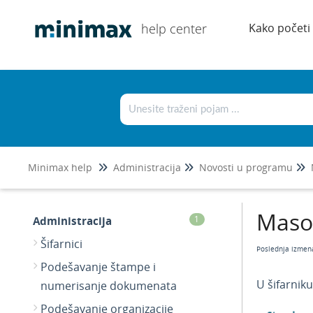
help center
Kako početi
Minimax help
Administracija
Novosti u programu
Masov
Administracija
1
Šifarnici
Poslednja izmen
Podešavanje štampe i
U šifarnik
numerisanje dokumenata
Podešavanje organizacije