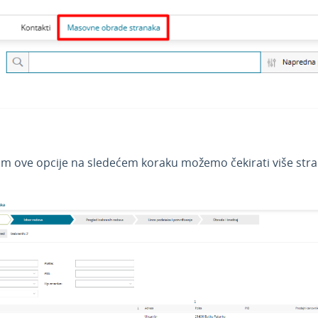
m ove opcije na sledećem koraku možemo čekirati više stra