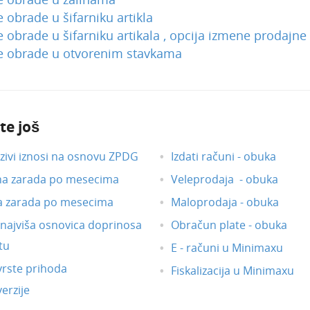
obrade u šifarniku artikla
obrade u šifarniku artikala , opcija izmene prodajne
 obrade u otvorenim stavkama
te još
ivi iznosi na osnovu ZPDG
Izdati računi - obuka
na zarada po mesecima
Veleprodaja - obuka
a zarada po mesecima
Maloprodaja - obuka
i najviša osnovica doprinosa
Obračun plate - obuka
tu
E - računi u Minimaxu
vrste prihoda
Fiskalizacija u Minimaxu
erzije