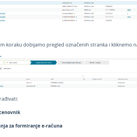
m koraku dobijamo pregled označenih stranka i kliknemo n
ađivati:
 cenovnik
nja za formiranje e-računa