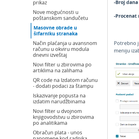
-Broj dana
prikaz
Nove mogućnosti u
-Procenat 
poštanskom sandučetu
Masovne obrade u
šifarniku stranaka
Potrebno j
Način plaćanja u avansnom
računu u okviru modula
meniju iz
dnevni izveštaj
Novi filter u zbirovima po
artiklima na zalihama
QR code na Izdatom računu
- dodati podaci za štampu
Iskazivanje popusta na
izdatim narudžbinama
Novi filter u dvojnom
knjigovodstvu u zbirovima
po analitikama
Obračun plata - unos
napomene kod radnika