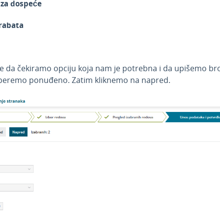
 za dospeće
rabata
e da čekiramo opciju koja nam je potrebna i da upišemo bro
aberemo ponuđeno. Zatim kliknemo na napred.