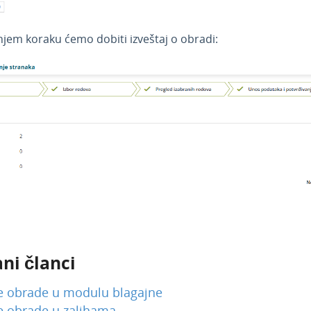
jem koraku ćemo dobiti izveštaj o obradi:
ni članci
 obrade u modulu blagajne
 obrade u zalihama