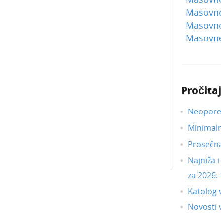
Masovne 
Masovne 
Masovne
Pročitaj
Neoporez
Minimal
Prosečn
Najniža 
za 2026.-
Katolog 
Novosti v