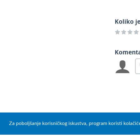
Koliko j
Koment
Za poboljšanje korisničkog iskustva, program koristi kolačić