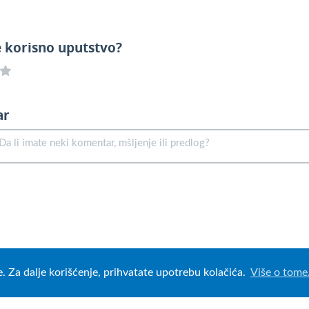
e korisno uputstvo?
ar
e. Za dalje korišćenje, prihvatate upotrebu kolačića.
Više o tome