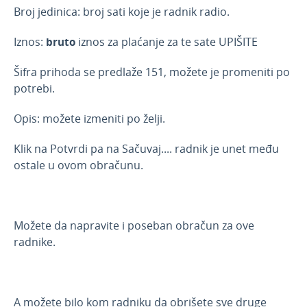
Broj jedinica: broj sati koje je radnik radio.
Iznos:
bruto
iznos za plaćanje za te sate UPIŠITE
Šifra prihoda se predlaže 151, možete je promeniti po
potrebi.
Opis: možete izmeniti po želji.
Klik na Potvrdi pa na Sačuvaj.... radnik je unet među
ostale u ovom obračunu.
Možete da napravite i poseban obračun za ove
radnike.
A možete bilo kom radniku da obrišete sve druge