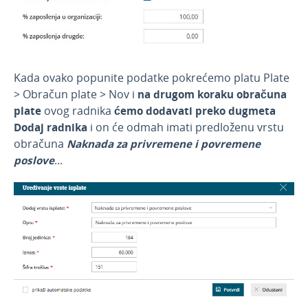
Kada ovako popunite podatke pokrećemo platu Plate
> Obračun plate > Nov i
na drugom koraku obračuna
plate
ovog radnika
ćemo dodavati
preko dugmeta
Dodaj radnika
i on će odmah imati predloženu vrstu
obračuna
Naknada za privremene i povremene
poslove
...