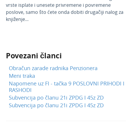
vrste isplate i unesete privremene i povremene
poslove, samo što ćete onda dobiti drugačiji nalog za
knjiženje...
Povezani članci
Obračun zarade radnika Penzionera
Meni traka
Napomene uz FI - tačka 9 POSLOVNI PRIHODI I
RASHODI
Subvencija po članu 21i ZPDG I 45z ZD
Subvencija po članu 21i ZPDG I 45z ZD