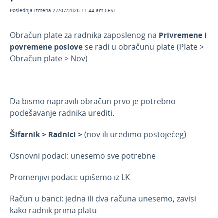
sebi platu
Poslednja izmena 27/07/2026 11:44 am CEST
Obračun zarade preduzetnika: sa ili bez plate
Obračun plate za radnika zaposlenog na
Privremene i
Obračun zarade radnika Penzionera
povremene poslove
se radi u obračunu plate (Plate >
Obračun zarade vlasnika preduzetnika
Obračun plate > Nov)
penzionera
Privremeni i povremeni poslovi
Radni učinak
Da bismo napravili obračun prvo je potrebno
Unos bonusa ili drugog dodatka kao i drugog
podešavanje radnika urediti.
odbitka - Unos Vrste obračuna koje nema u
padajućoj listi na 2.koraku plate
Šifarnik > Radnici >
(nov ili uredimo postojećeg)
Obračun bonusa
Osnovni podaci: unesemo sve potrebne
Dualno obrazovanje
Stručno osposobljavanje
Promenjivi podaci: upišemo iz LK
Pregledi i dokumenta
Račun u banci: jedna ili dva računa unesemo, zavisi
Najčešća pitanja
kako radnik prima platu