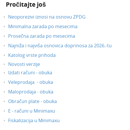
Pročitajte još
Neoporezivi iznosi na osnovu ZPDG
Minimalna zarada po mesecima
Prosečna zarada po mesecima
Najniža i najviša osnovica doprinosa za 2026.-tu
Katolog vrste prihoda
Novosti verzije
Izdati računi - obuka
Veleprodaja - obuka
Maloprodaja - obuka
Obračun plate - obuka
E - računi u Minimaxu
Fiskalizacija u Minimaxu