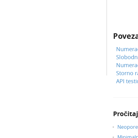
Poveza
Numerac
Slobodn
Numeraci
Storno r
API testi
Pročitaj
Neoporez
Minimal