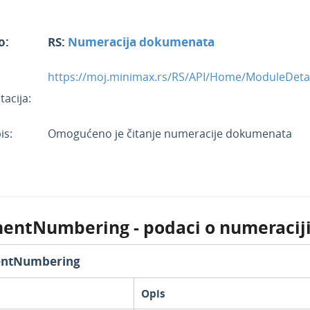
o:
RS:
Numeracija dokumenata
https://moj.minimax.rs/RS/API/Home/ModuleDet
acija:
is:
Omogućeno je čitanje numeracije dokumenata
entNumbering - podaci o numeracij
ntNumbering
Opis