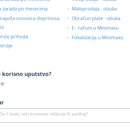
a zarada po mesecima
Maloprodaja - obuka
i najviša osnovica doprinosa
Obračun plate - obuka
tu
E - računi u Minimaxu
vrste prihoda
Fiskalizacija u Minimaxu
erzije
e korisno uputstvo?
ar