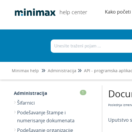
help center
Kako početi
Minimax help
Administracija
API - programska aplikac
Docu
Administracija
1
Šifarnici
Poslednja izmen
Podešavanje štampe i
Uputstvo s
numerisanje dokumenata
Podešavanje organizacije