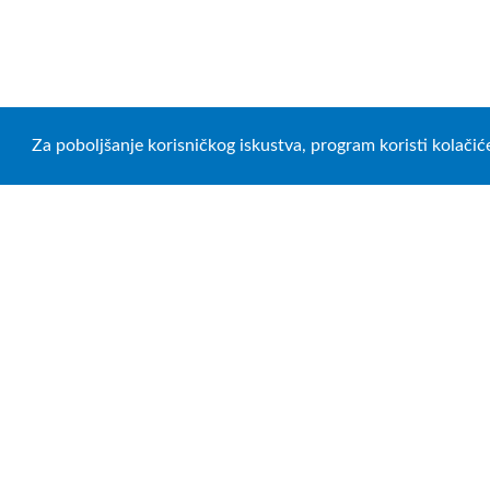
Za poboljšanje korisničkog iskustva, program koristi kolačić
Politika privatnosti
Opšti uslovi korišćenja
O k