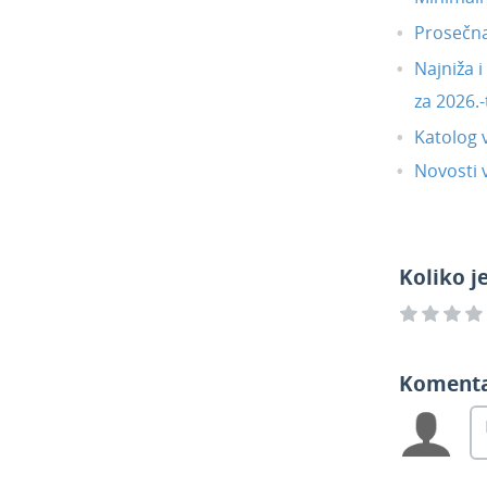
Prosečn
Najniža 
za 2026.-
Katolog 
Novosti v
Koliko j
Koment