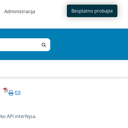
Besplatno probajte
Administracija
o API interfejsa.