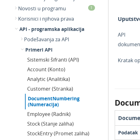
Novosti u programu
1
Uputstv
Korisnici i njihova prava
API - programska aplikacija
API
Podešavanja za API
dokument
Primeri API
Sistemski šifranti (API)
Kratak op
Account (Konto)
Analytic (Analitika)
Customer (Stranka)
DocumentNumbering
Docum
(Numeracija)
Employee (Radnik)
Docume
Stock (Stanje zaliha)
Podatak
StockEntry (Promet zaliha)