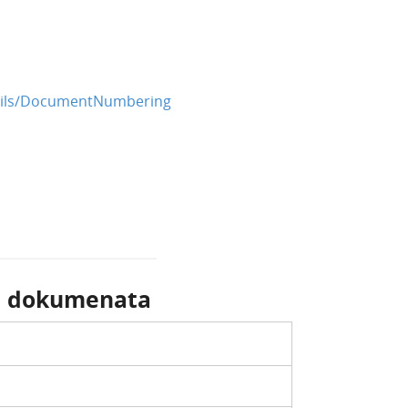
ails/DocumentNumbering
i dokumenata