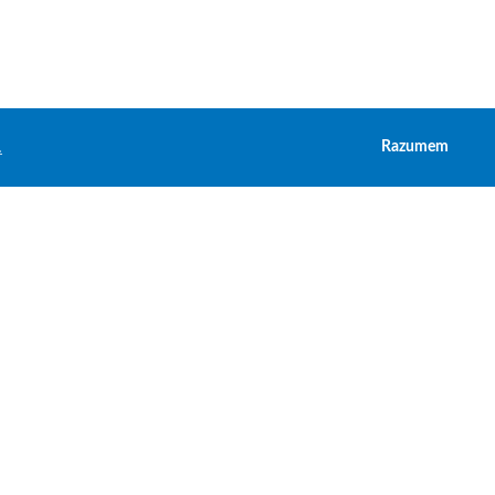
.
Razumem
Prijava na obaveštenja