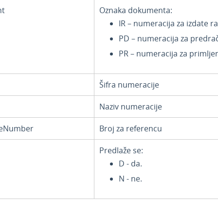
t
Oznaka dokumenta:
IR – numeracija za izdate r
PD – numeracija za predra
PR – numeracija za primlje
Šifra numeracije
Naziv numeracije
ceNumber
Broj za referencu
Predlaže se:
D - da.
N - ne.