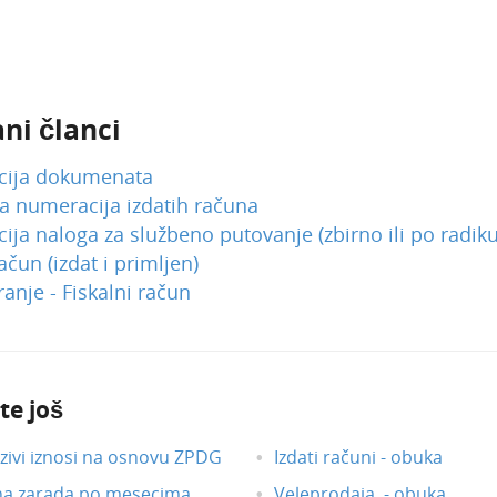
ni članci
ija dokumenata
a numeracija izdatih računa
ja naloga za službeno putovanje (zbirno ili po radiku
ačun (izdat i primljen)
ranje - Fiskalni račun
te još
ivi iznosi na osnovu ZPDG
Izdati računi - obuka
na zarada po mesecima
Veleprodaja - obuka