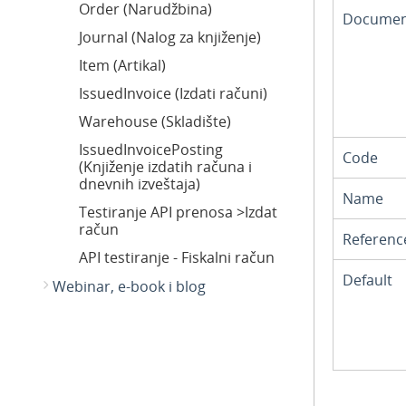
Order (Narudžbina)
Documen
Journal (Nalog za knjiženje)
Item (Artikal)
IssuedInvoice (Izdati računi)
Warehouse (Skladište)
IssuedInvoicePosting
Code
(Knjiženje izdatih računa i
dnevnih izveštaja)
Name
Testiranje API prenosa >Izdat
račun
Referen
API testiranje - Fiskalni račun
Default
Webinar, e-book i blog