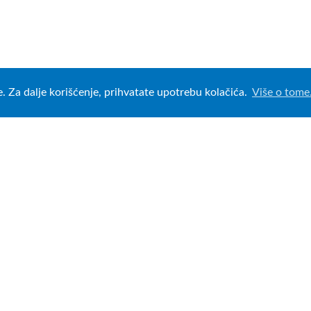
e. Za dalje korišćenje, prihvatate upotrebu kolačića.
Više o tome
minimax.rs
olačićima