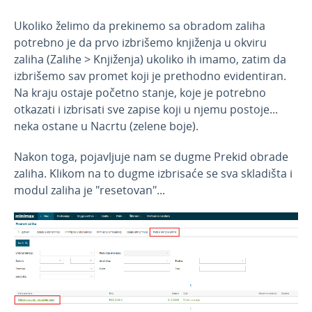
Uvoz prijema/izdavanja zaliha iz Excel
Ukoliko želimo da prekinemo sa obradom zaliha
dokumenta
potrebno je da prvo izbrišemo knjiženja u okviru
Unos početnog stanja zaliha
zaliha (Zalihe > Knjiženja) ukoliko ih imamo, zatim da
Unos prijema
izbrišemo sav promet koji je prethodno evidentiran.
Na kraju ostaje početno stanje, koje je potrebno
Unos novog izdavanja
otkazati i izbrisati sve zapise koji u njemu postoje...
Inventar zaliha
neka ostane u Nacrtu (zelene boje).
KEP knjiga u zalihama koje se vode po
prosečnoj nabavnoj vrednosti
Nakon toga, pojavljuje nam se dugme Prekid obrade
Kartica artikla u zalihama
zaliha. Klikom na to dugme izbrisaće se sva skladišta i
modul zaliha je "resetovan"...
Masovne obrade u zalihama
Prekid obrade zaliha
Prenos među skladištima
Masovna promena skladišta na prometima
zaliha
Masovno uređivanje redova prijema na
zalihama