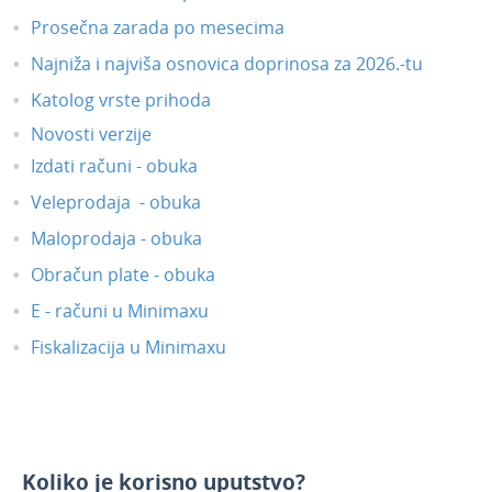
Prosečna zarada po mesecima
Video - zalihe
Najniža i najviša osnovica doprinosa za 2026.-tu
e-Otpremnice
Katolog vrste prihoda
Zalihe-po prod. vred. sa PDV
Novosti verzije
Nepovezana maloprodaja
Izdati računi - obuka
Predračuni
Veleprodaja - obuka
Banka
Maloprodaja - obuka
Blagajna
Obračun plate - obuka
Primljene narudžbine
E - računi u Minimaxu
Izdate narudžbine
Fiskalizacija u Minimaxu
Radni nalozi
Mobilna aplikacija
Obračun kamate
Povezivanje sa POS
Koliko je korisno uputstvo?