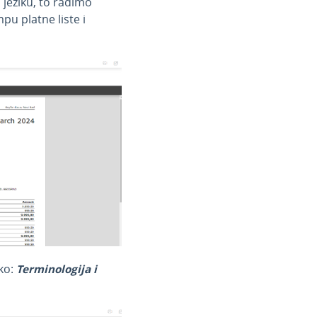
eziku, to radimo
u platne liste i
ko:
Terminologija i