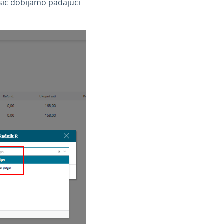
sić dobijamo padajući