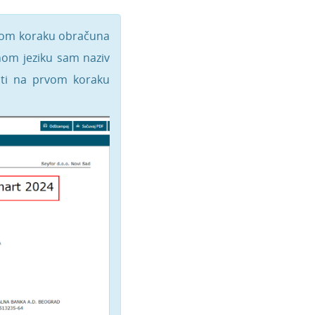
rvom koraku obračuna
nom jeziku sam naziv
iti na prvom koraku