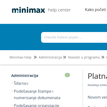
help center
Kako početi
Minimax help
Administracija
Novosti u programu
Platn
Administracija
1
Šifarnici
Poslednja izmen
Podešavanje štampe i
Novom verz
numerisanje dokumenata
Podešavanje organizacije