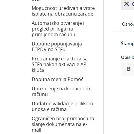
Mogućnost uređivanja vrste
isplate na obračunu zarade
Automatsko otvaranje i
pregled priloga na
primljenom računu
Dopune popunjavanja
EEPDV na SEFu
Preuzimanje e-faktura sa
SEFa nakon aktivacije API
ključa
Dopuna menija Pomoć
Upozorenje na konačnom
računu
Dodatne validacije prilikom
unosa e računa
Ograničen broj primaoca za
slanje dokumenata na e-
mail