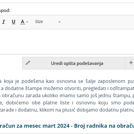
sta koja je podešena kao osnovna se šalje zaposlenom pu
a dodatne štampe možemo otvoriti, pregledati i odštampati
obračunu zarada ukoliko imamo samo još jednu štampu,
ste, dobićemo obe platne liste i osnovnu koju smo pod
arade i dodatnu, klikom na plusić dobijamo dodatnu platnu 