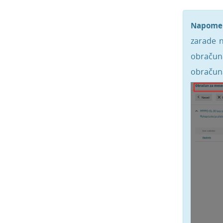
Napome
zarade n
obračun
obračuna