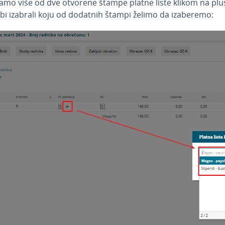
amo više od dve otvorene štampe platne liste klikom na plu
bi izabrali koju od dodatnih štampi želimo da izaberemo: