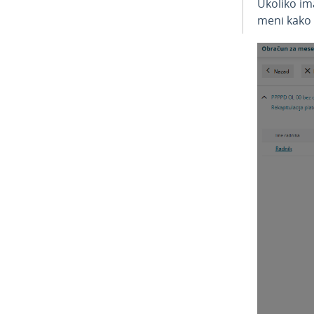
Ukoliko im
meni kako 