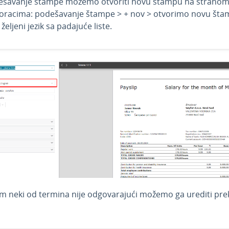
ešavanje štampe možemo otvoriti novu štampu na stranom j
oracima: podešavanje štampe > + nov > otvorimo novu štamp
eljeni jezik sa padajuće liste.
m neki od termina nije odgovarajući možemo ga urediti pre