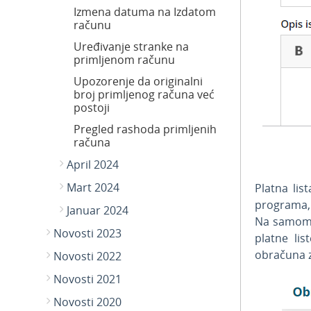
Izmena datuma na Izdatom
računu
Uređivanje stranke na
primljenom računu
Upozorenje da originalni
broj primljenog računa već
postoji
Pregled rashoda primljenih
računa
April 2024
Mart 2024
Platna li
programa, 
Januar 2024
Na samom 
Novosti 2023
platne li
obračuna z
Novosti 2022
Novosti 2021
Novosti 2020