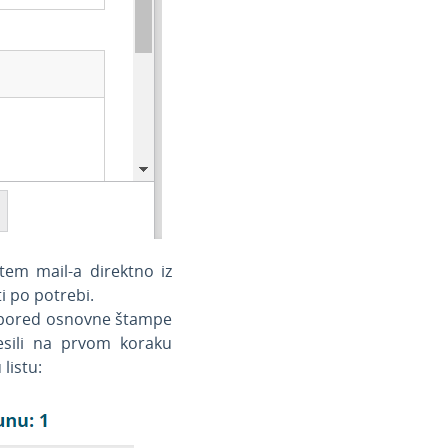
tem mail-a direktno iz
 po potrebi.
 pored osnovne štampe
esili na prvom koraku
listu: