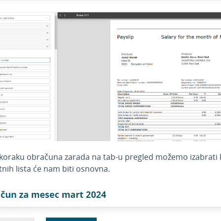
oraku obračuna zarada na tab-u pregled možemo izabrati 
tnih lista će nam biti osnovna.