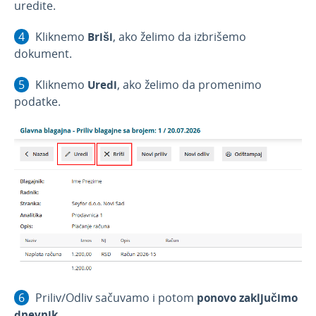
Izdate narudžbine
uredite.
Radni nalozi
Kliknemo
Briši
, ako želimo da izbrišemo
Mobilna aplikacija
dokument.
Obračun kamate
Kliknemo
Uredi
, ako želimo da promenimo
Povezivanje sa POS
podatke.
Povezivanje Webshop
Priliv/Odliv sačuvamo i potom
ponovo zaključimo
dnevnik
.