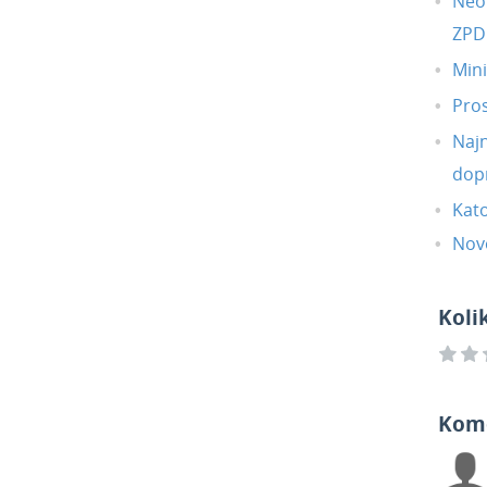
Neop
ZP
Min
Pro
Najn
dopr
Kato
Novo
Koli
Kom