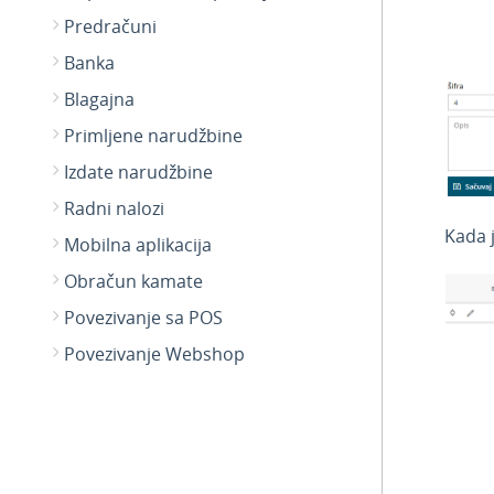
Predračuni
Banka
Blagajna
Primljene narudžbine
Izdate narudžbine
Radni nalozi
Kada 
Mobilna aplikacija
Obračun kamate
Povezivanje sa POS
Povezivanje Webshop