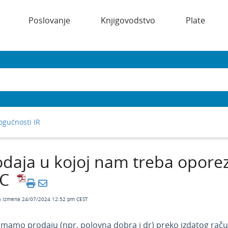
Poslovanje
Knjigovodstvo
Plate
gućnosti IR
odaja u kojoj nam treba opore
C
a izmena 24/07/2024 12:52 pm CEST
imamo prodaju (npr. polovna dobra i dr) preko izdatog ra