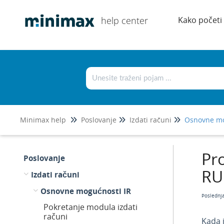
help center
Kako početi
Minimax help
Poslovanje
Izdati računi
Osnovne mo
Pr
Poslovanje
RU
Izdati računi
Osnovne mogućnosti IR
Poslednj
Pokretanje modula izdati
računi
Kada 