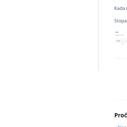
Kada r
Stopa 
Proč