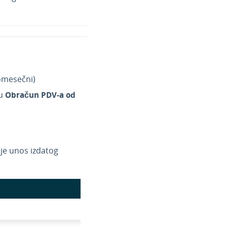
omesečni)
ju
Obračun PDV-a od
 je unos izdatog