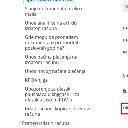
Slanje dokumenata preko e-
maila
Unos analitike na artiklu
izdatog računa
Gde mogu da pronađem
dokumenta iz prethodnih
poslovnih godina?
Unos načina plaćanja na
izdatom računu
Unos novog načina plaćanja
KPO knjiga
Upozorenje za ulazak
paušalaca u knjigaše ili za
ulazak u sistem PDV-a
Izdati računi - kopiranje redova
računa
Primeri izdatih računa