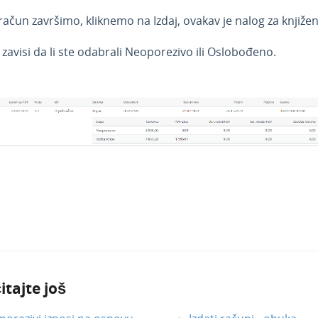
ačun završimo, kliknemo na Izdaj, ovakav je nalog za knjižen
zavisi da li ste odabrali Neoporezivo ili Oslobođeno.
itajte još