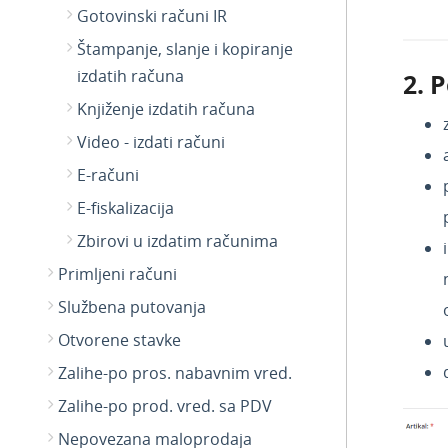
Gotovinski računi IR
Štampanje, slanje i kopiranje
izdatih računa
2. 
Knjiženje izdatih računa
Video - izdati računi
E-računi
E-fiskalizacija
Zbirovi u izdatim računima
Primljeni računi
Službena putovanja
Otvorene stavke
Zalihe-po pros. nabavnim vred.
Zalihe-po prod. vred. sa PDV
Nepovezana maloprodaja