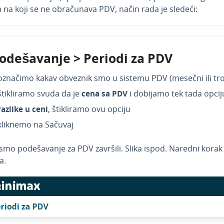
 na koji se ne obračunava PDV, način rada je sledeći:
Podešavanje > Periodi za PDV
označimo kakav obveznik smo u sistemu PDV (mesečni ili tr
štikliramo svuda da je
cena sa PDV
i dobijamo tek tada opci
razlike u ceni
, štikliramo ovu opciju
kliknemo na Sačuvaj
smo podešavanje za PDV završili. Slika ispod. Naredni korak
a.