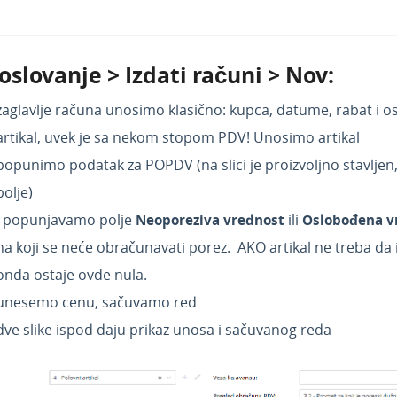
Poslovanje > Izdati računi > Nov:
zaglavlje računa unosimo klasično: kupca, datume, rabat i o
artikal, uvek je sa nekom stopom PDV! Unosimo artikal
popunimo podatak za POPDV (na slici je proizvoljno stavljen,
polje)
i popunjavamo polje
Neoporeziva vrednost
ili
Oslobođena v
na koji se neće obračunavati porez. AKO artikal ne treba da
onda ostaje ovde nula.
unesemo cenu, sačuvamo red
dve slike ispod daju prikaz unosa i sačuvanog reda