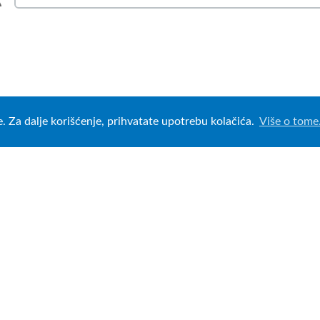
e. Za dalje korišćenje, prihvatate upotrebu kolačića.
Više o tome