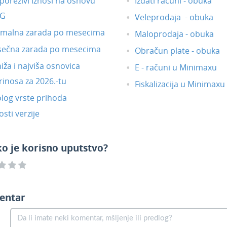
orezivi iznosi na osnovu
Izdati računi - obuka
DG
Veleprodaja - obuka
imalna zarada po mesecima
Maloprodaja - obuka
sečna zarada po mesecima
Obračun plate - obuka
iža i najviša osnovica
E - računi u Minimaxu
inosa za 2026.-tu
Fiskalizacija u Minimaxu
log vrste prihoda
sti verzije
ko je korisno uputstvo?
entar