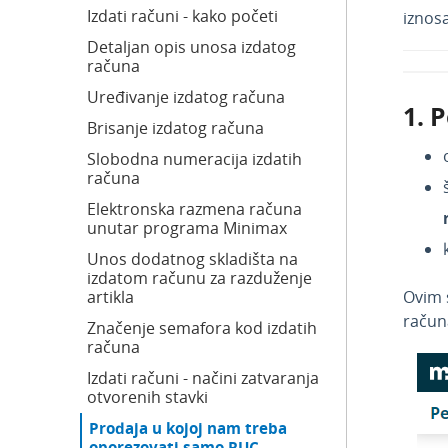
Izdati računi - kako početi
iznosa
Detaljan opis unosa izdatog
računa
Uređivanje izdatog računa
1. 
Brisanje izdatog računa
Slobodna numeracija izdatih
računa
Elektronska razmena računa
unutar programa Minimax
Unos dodatnog skladišta na
izdatom računu za razduženje
artikla
Ovim 
račun
Značenje semafora kod izdatih
računa
Izdati računi - načini zatvaranja
otvorenih stavki
Prodaja u kojoj nam treba
oporezovati samo RUC