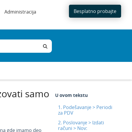
Besplatno probajte
Administracija
zovati samo
U ovom tekstu
1. Podešavanje > Periodi
za PDV
2. Poslovanje > Izdati
računi > Nov:
čuna gde imamo deo