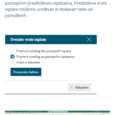
postojećim predloženim isplatama. Predložene vrste
isplate možemo uređivati ili dodavati neke od
ponuđenih.