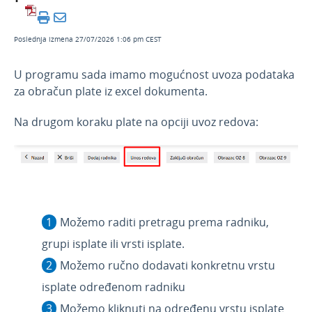
Februar 2026
Decembar 2025
Poslednja izmena 27/07/2026 1:06 pm CEST
Novembar 2025
U programu sada imamo mogućnost uvoza podataka
Septembar 2025
za obračun plate iz excel dokumenta.
Jul 2025
Na drugom koraku plate na opciji uvoz redova:
Jun 2025
April 2025
Mart 2025
Februar 2025
Januar 2025
Možemo raditi pretragu prema radniku,
Novosti 2024
grupi isplate ili vrsti isplate.
Novosti 2023
Možemo ručno dodavati konkretnu vrstu
Novosti 2022
isplate određenom radniku
Novosti 2021
Možemo kliknuti na određenu vrstu isplate