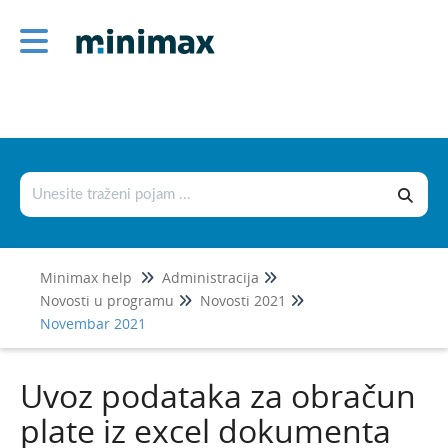
Administracija
1
Šifarnici
Podešavanje štampe i numerisanje
dokumenata
Podešavanje organizacije
Novosti u programu
Minimax help
Administracija
Jul 2026
1
Novosti u programu
Novosti 2021
Novembar 2021
Jun 2026
Maj 2026
Uvoz podataka za obračun
April 2026
plate iz excel dokumenta
Mart 2026