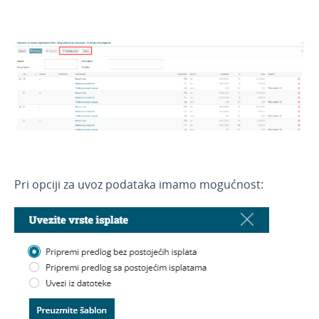
Jun 2021
Maj 2021
April 2021
Mart 2021
Februar 2021
Januar 2021
Novosti 2020
Novosti 2019
Pri opciji za uvoz podataka imamo mogućnost:
Korisnici i njihova prava
API - programska aplikacija
Webinar, e-book i blog