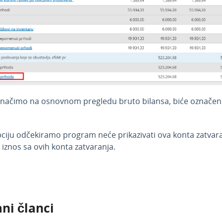
načimo na osnovnom pregledu bruto bilansa, biće označen
ciju odčekiramo program neće prikazivati ova konta zatvaran
 iznos sa ovih konta zatvaranja.
ni članci