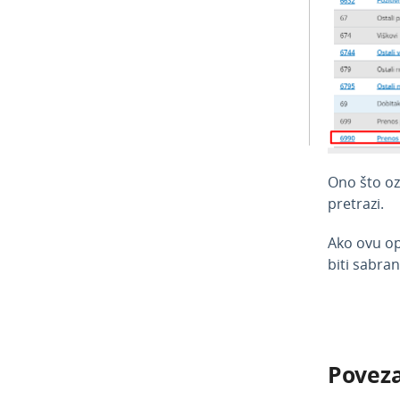
Ono što oz
pretrazi.
Ako ovu op
biti sabran
Poveza