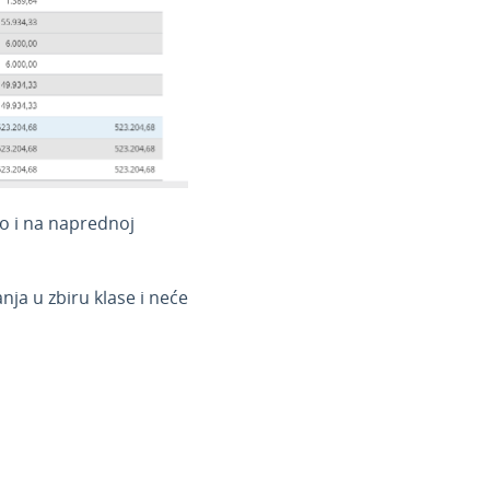
o i na naprednoj
ja u zbiru klase i neće