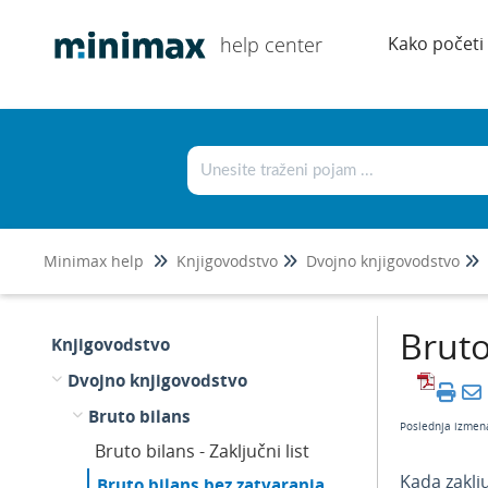
help center
Kako početi
Minimax help
Knjigovodstvo
Dvojno knjigovodstvo
Bruto
Knjigovodstvo
Dvojno knjigovodstvo
Bruto bilans
Poslednja izmen
Bruto bilans - Zaključni list
Kada zaklj
Bruto bilans bez zatvaranja