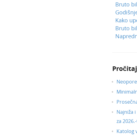
Bruto bil
Godišnje
Kako upo
Bruto bi
Napredn
Pročitaj
Neoporez
Minimal
Prosečn
Najniža 
za 2026.-
Katolog 