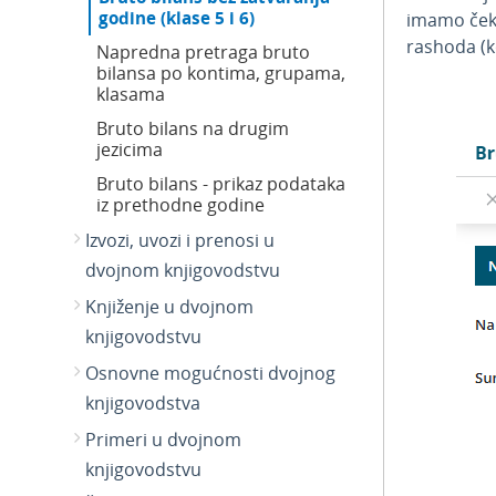
godine (klase 5 i 6)
imamo čeki
rashoda (k
Napredna pretraga bruto
bilansa po kontima, grupama,
klasama
Bruto bilans na drugim
jezicima
Bruto bilans - prikaz podataka
iz prethodne godine
Izvozi, uvozi i prenosi u
dvojnom knjigovodstvu
Knjiženje u dvojnom
knjigovodstvu
Osnovne mogućnosti dvojnog
knjigovodstva
Primeri u dvojnom
knjigovodstvu