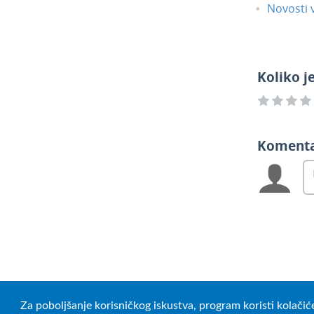
Novosti v
Koliko j
Koment
Za poboljšanje korisničkog iskustva, program koristi kolačić