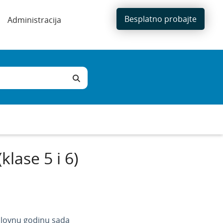
Besplatno probajte
Administracija
lase 5 i 6)
slovnu godinu sada