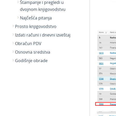
Štampanje i pregledi u
dvojnom knjigovodstvu
Najčešća pitanja
Prosto knjigovodstvo
Izdati računi i dnevni izveštaj
Obračun PDV
Osnovna sredstva
Godišnje obrade