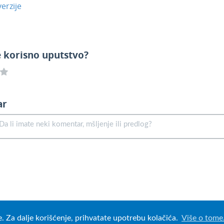
erzije
e korisno uputstvo?
ar
e. Za dalje korišćenje, prihvatate upotrebu kolačića.
Više o tome