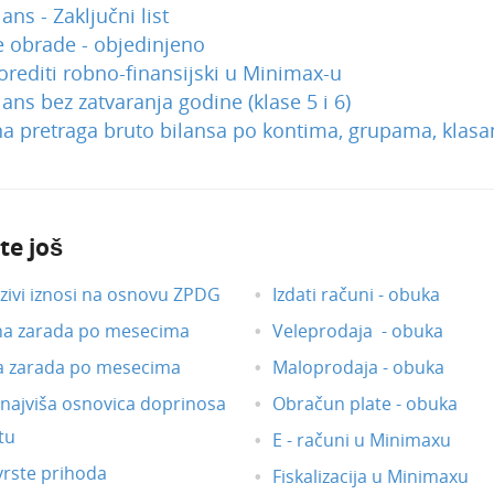
ans - Zaključni list
 obrade - objedinjeno
rediti robno-finansijski u Minimax-u
lans bez zatvaranja godine (klase 5 i 6)
a pretraga bruto bilansa po kontima, grupama, klas
te još
ivi iznosi na osnovu ZPDG
Izdati računi - obuka
na zarada po mesecima
Veleprodaja - obuka
a zarada po mesecima
Maloprodaja - obuka
i najviša osnovica doprinosa
Obračun plate - obuka
tu
E - računi u Minimaxu
vrste prihoda
Fiskalizacija u Minimaxu