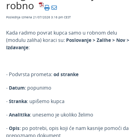
prosečnoj nabavnoj vrednosti
robno
Najčešći primeri u zalihama koje se vode po
prosečnoj nabavnoj vrednosti
Poslednja izmena 21/07/2026 3:16 pm CEST
Povrat robe dobavljaču (negativan prijem na
Kada radimo povrat kupca samo u robnom delu
zalihe)
(modulu zaliha) koraci su:
Poslovanje > Zalihe > Nov >
Povrat robe od kupca (negativno izdavanje) -
Izdavanje
:
robno
Vezivanje više izdavanja na jedan izdat račun
Zavisni troškovi
- Podvrsta prometa:
od stranke
Prodaja paketa kroz IR
Delimično carinjenje i skladištenje u carinskom
-
Datum
: popunimo
skladištu
-
Stranka
: upišemo kupca
Najčešća pitanja o zalihama koje se vode po
prosečnoj nabavnoj vrednosti
-
Analitika
: unesemo je ukoliko želimo
Zalihe - po prosečnim nabavnim
-
Opis
: po potrebi, opis koji će nam kasnije pomoći da
vrednostima i zalihe koje se vode po
prepoznamo dokument