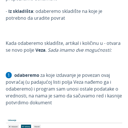
prodajnoj vrednosti sa PDV-om
Prijem na zalihe od poljoprivrednika
-
Iz skladišta
: odaberemo skladište na koje je
potrebno da uradite povrat
Proizvodnja u veleprodaji
Video - zalihe
e-Otpremnice
Kada odaberemo skladište, artikal i količinu u - otvara
Zalihe-po prod. vred. sa PDV
se novo polje
Veza
.
Sada imamo dve mogućnosti:
Nepovezana maloprodaja
Predračuni
odaberemo
za koje izdavanje je povezan ovaj
Banka
povraćaj (u padajućoj listi polja Veza nađemo ga i
Blagajna
odaberemo) i program sam unosi ostale podatake o
Primljene narudžbine
vrednosti, na nama je samo da sačuvamo red i kasnije
potvrdimo dokument
Izdate narudžbine
Radni nalozi
Mobilna aplikacija