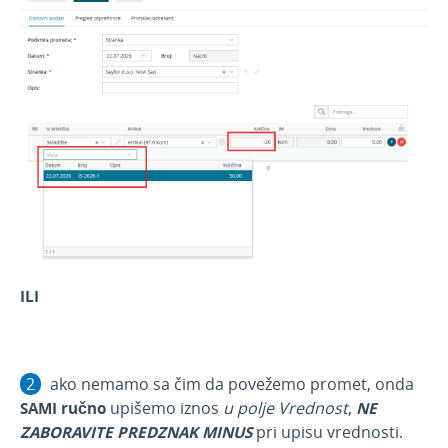
Obračun kamate
Povezivanje sa POS
Povezivanje Webshop
ILI
ako nemamo sa čim da povežemo promet, onda
SAMI ručno
upišemo iznos
u polje Vrednost
,
NE
ZABORAVITE PREDZNAK MINUS
pri upisu vrednosti.