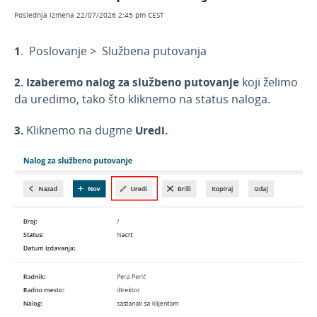
Obračun troškova i knjiženje naloga za službeni
put
Poslednja izmena 22/07/2026 2:45 pm CEST
Numeracija naloga za službeno putovanje
1
.
Poslovanje > Službena putovanja
(zbirno ili po radiku)
Primeri
2. Izaberemo nalog za službeno putovanje
koji želimo
Otvorene stavke
da uredimo, tako što kliknemo na status naloga.
Zalihe-po pros. nabavnim vred.
3.
Kliknemo na dugme
Uredi.
Zalihe-po prod. vred. sa PDV
Nepovezana maloprodaja
Predračuni
Banka
Blagajna
Primljene narudžbine
Izdate narudžbine
Radni nalozi