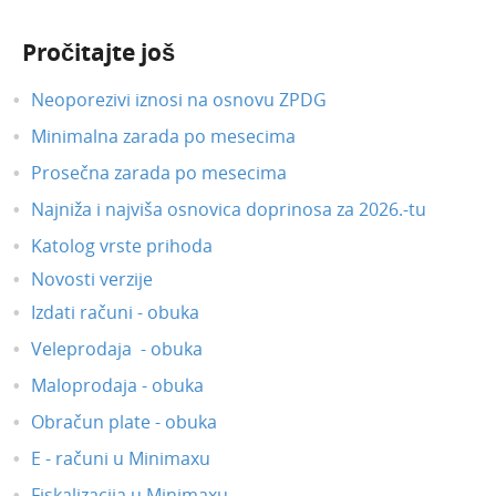
Pročitajte još
Neoporezivi iznosi na osnovu ZPDG
Minimalna zarada po mesecima
Prosečna zarada po mesecima
Najniža i najviša osnovica doprinosa za 2026.-tu
Katolog vrste prihoda
Novosti verzije
Izdati računi - obuka
Veleprodaja - obuka
Maloprodaja - obuka
Obračun plate - obuka
E - računi u Minimaxu
Fiskalizacija u Minimaxu