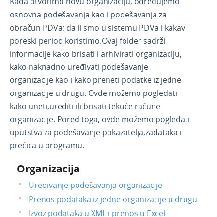
Kada otvorimo novu organizaciju, određujemo
Novosti u programu
1
osnovna podešavanja kao i podešavanja za
Korisnici i njihova prava
obračun PDVa; da li smo u sistemu PDVa i kakav
API - programska aplikacija
poreski period koristimo.Ovaj folder sadrži
informacije kako brisati i arhivirati organizaciju,
Webinar, e-book i blog
kako naknadno uređivati podešavanje
organizacije kao i kako preneti podatke iz jedne
organizacije u drugu. Ovde možemo pogledati
kako uneti,urediti ili brisati tekuće račune
organizacije. Pored toga, ovde možemo pogledati
uputstva za podešavanje pokazatelja,zadataka i
prečica u programu.
Organizacija
Uređivanje podešavanja organizacije
Prenos podataka iz jedne organizacije u drugu
Izvoz podataka u XML i prenos u Excel