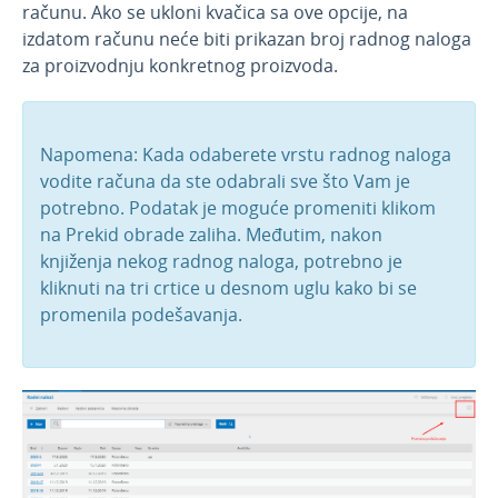
računu. Ako se ukloni kvačica sa ove opcije, na
Novosti 2020
izdatom računu neće biti prikazan broj radnog naloga
za proizvodnju konkretnog proizvoda.
Decembar 2020
Novembar 2020
Septembar 2020
Napomena: Kada odaberete vrstu radnog naloga
Avgust 2020
vodite računa da ste odabrali sve što Vam je
potrebno. Podatak je moguće promeniti klikom
Maj 2020.
na Prekid obrade zaliha. Međutim, nakon
Napredna pretraga bruto bilans-zaglavlje
knjiženja nekog radnog naloga, potrebno je
Prikaz po različitim mernim jedinicama na
kliknuti na tri crtice u desnom uglu kako bi se
štampi otpremnice
promenila podešavanja.
Amortizaciona grupa bez unosa poreske
grupe
Naziv radnog naloga
Zbirovi po državama u izdatim računima
Radni nalozi