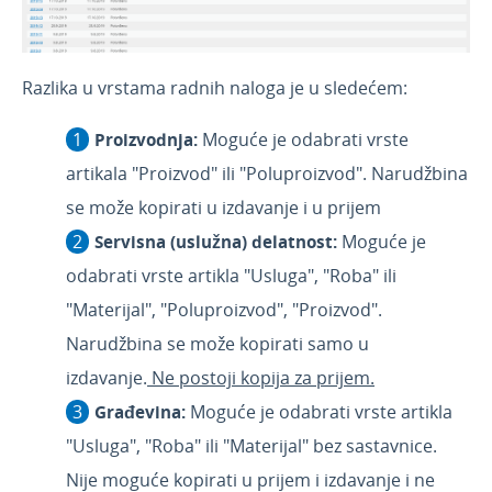
Mart 2020.
Februar 2020
Januar 2020
Razlika u vrstama radnih naloga je u sledećem:
Novosti 2019
Proizvodnja:
Moguće je odabrati vrste
Korisnici i njihova prava
artikala "Proizvod" ili "Poluproizvod". Narudžbina
API - programska aplikacija
se može kopirati u izdavanje i u prijem
Webinar, e-book i blog
Servisna (uslužna) delatnost:
Moguće je
odabrati vrste artikla "Usluga", "Roba" ili
"Materijal", "Poluproizvod", "Proizvod".
Narudžbina se može kopirati samo u
izdavanje.
Ne postoji kopija za prijem.
Građevina:
Moguće je odabrati vrste artikla
"Usluga", "Roba" ili "Materijal" bez sastavnice.
Nije moguće kopirati u prijem i izdavanje i ne