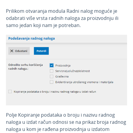
Februar 2026
Prilikom otvaranja modula Radni nalog moguće je
Decembar 2025
odabrati više vrsta radnih naloga za proizvodnju ili
Novembar 2025
samo jedan koji nam je potreban.
Septembar 2025
Jul 2025
Jun 2025
April 2025
Mart 2025
Februar 2025
Januar 2025
Novosti 2024
Novosti 2023
Polje Kopiranje podataka o broju i nazivu radnog
Novosti 2022
naloga u izdat račun odnosi se na prikaz broja radnog
naloga u kom je rađena proizvodnja u izdatom
Novosti 2021