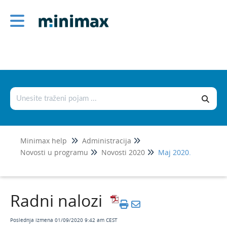
Administracija
1
Šifarnici
Podešavanje štampe i numerisanje
dokumenata
Podešavanje organizacije
Novosti u programu
Minimax help
Administracija
Jul 2026
1
Novosti u programu
Novosti 2020
Maj 2020.
Jun 2026
Maj 2026
Radni nalozi
April 2026
Mart 2026
Poslednja izmena 01/09/2020 9:42 am CEST