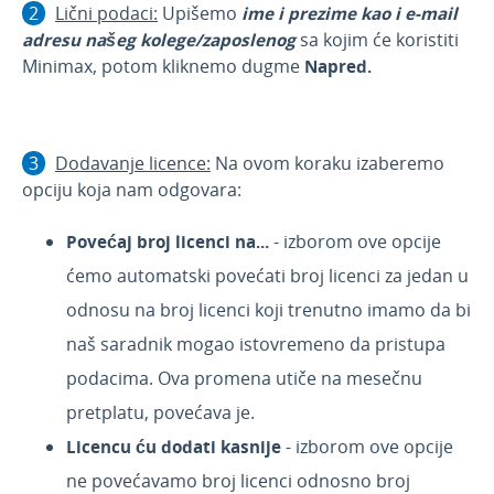
Lični podaci:
Upišemo
ime i prezime kao i e-mail
adresu našeg kolege/zaposlenog
sa kojim će koristiti
Minimax, potom kliknemo dugme
Napred.
Dodavanje licence:
Na ovom koraku izaberemo
opciju koja nam odgovara:
Povećaj broj licenci na...
- izborom ove opcije
ćemo automatski povećati broj licenci za jedan u
odnosu na broj licenci koji trenutno imamo da bi
naš saradnik mogao istovremeno da pristupa
podacima. Ova promena utiče na mesečnu
pretplatu, povećava je.
Licencu ću dodati kasnije
- izborom ove opcije
ne povećavamo broj licenci odnosno broj