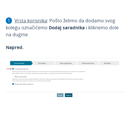
Vrsta korisnika
: Pošto želimo da dodamo svog
kolegu označićemo
Dodaj saradnika
i kliknemo dole
na dugme
Napred.