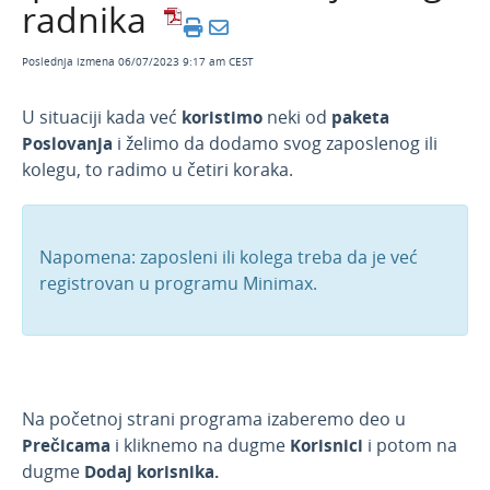
radnika
Administrator organizacije (preduzetnik)
dodaje svog radnika
Poslednja izmena 06/07/2023 9:17 am CEST
Knjigovođa dodaje svog klijenta (preduzetnika)
U situaciji kada već
koristimo
neki od
paketa
Knjigovođa dodaje svog kolegu/zaposlenog
Poslovanja
i želimo da dodamo svog zaposlenog ili
Minimax i posao od kuće
kolegu, to radimo u četiri koraka.
Prava korisnika u programu
API - programska aplikacija
Napomena: zaposleni ili kolega treba da je već
Webinar, e-book i blog
registrovan u programu Minimax.
Na početnoj strani programa izaberemo deo u
Prečicama
i kliknemo na dugme
Korisnici
i potom na
dugme
Dodaj korisnika
.