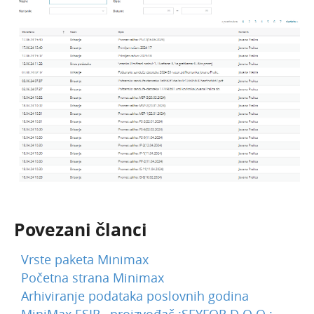
Povezani članci
Vrste paketa Minimax
Početna strana Minimax
Arhiviranje podataka poslovnih godina
MiniMax ESIR , proizvođač :SEYFOR D.O.O.;