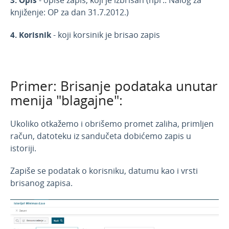
3.
Opis
- opiše zapis, koji je izbrisan (npr.: Nalog za
knjiženje: OP za dan 31.7.2012.)
4.
Korisnik
- koji korsinik je brisao zapis
Primer: Brisanje podataka unutar
menija "blagajne":
Ukoliko otkažemo i obrišemo promet zaliha, primljen
račun, datoteku iz sandučeta dobićemo zapis u
istoriji.
Zapiše se podatak o korisniku, datumu kao i vrsti
brisanog zapisa.