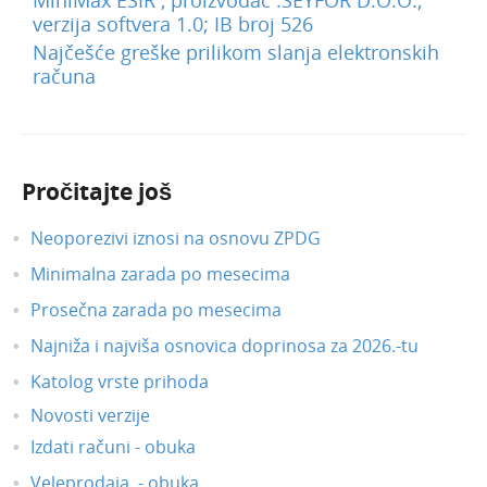
verzija softvera 1.0; IB broj 526
Najčešće greške prilikom slanja elektronskih
računa
Pročitajte još
Neoporezivi iznosi na osnovu ZPDG
Minimalna zarada po mesecima
Prosečna zarada po mesecima
Najniža i najviša osnovica doprinosa za 2026.-tu
Katolog vrste prihoda
Novosti verzije
Izdati računi - obuka
Veleprodaja - obuka