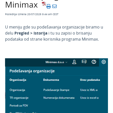
Minimax
Podrška korisnicima
Registracija i besplatni probni period
Poslednja izmena 20/07/2026 9:44 am CEST
Povezivanje knjigovođe i preduzetnika
U meniju gde su podešavanja organizacije biramo u
Početna strana i osnovna navigacija
delu
Pregled > Istorija
i tu su zapisi o brisanju
podataka od strane korisnika programa Minimax.
Video uputstva