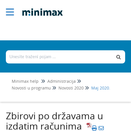
Administracija
1
Šifarnici
Podešavanje štampe i numerisanje
dokumenata
Podešavanje organizacije
Novosti u programu
Minimax help
Administracija
Jul 2026
1
Novosti u programu
Novosti 2020
Maj 2020.
Jun 2026
Maj 2026
Zbirovi po državama u
April 2026
izdatim računima
Mart 2026