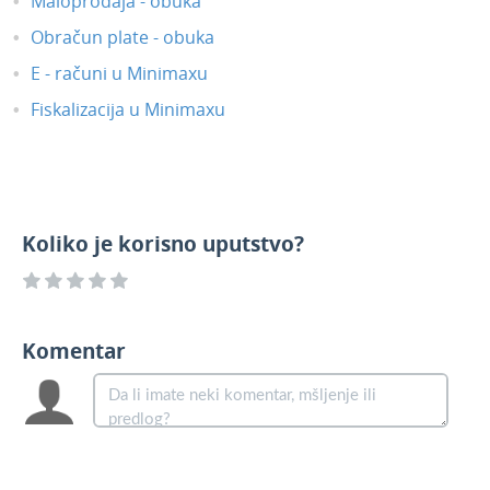
Mart 2020.
Maloprodaja - obuka
Februar 2020
Obračun plate - obuka
Januar 2020
E - računi u Minimaxu
Novosti 2019
Fiskalizacija u Minimaxu
Korisnici i njihova prava
API - programska aplikacija
Webinar, e-book i blog
Koliko je korisno uputstvo?
Komentar