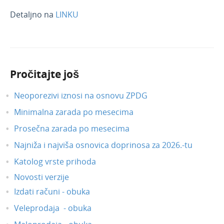
Novosti 2020
Detaljno na
LINKU
Decembar 2020
Novembar 2020
Septembar 2020
Pročitajte još
Avgust 2020
Neoporezivi iznosi na osnovu ZPDG
Maj 2020.
Napredna pretraga bruto bilans-zaglavlje
Minimalna zarada po mesecima
Prikaz po različitim mernim jedinicama na
Prosečna zarada po mesecima
štampi otpremnice
Najniža i najviša osnovica doprinosa za 2026.-tu
Amortizaciona grupa bez unosa poreske
Katolog vrste prihoda
grupe
Novosti verzije
Naziv radnog naloga
Izdati računi - obuka
Zbirovi po državama u izdatim računima
Veleprodaja - obuka
Radni nalozi