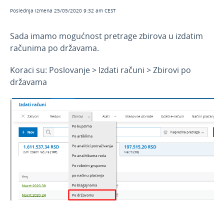
Februar 2026
Poslednja izmena 25/05/2020 9:32 am CEST
Decembar 2025
Sada imamo mogućnost pretrage zbirova u izdatim
Novembar 2025
računima po državama.
Septembar 2025
Koraci su: Poslovanje > Izdati računi > Zbirovi po
Jul 2025
državama
Jun 2025
April 2025
Mart 2025
Februar 2025
Januar 2025
Novosti 2024
Novosti 2023
Novosti 2022
Novosti 2021