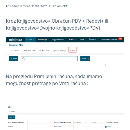
Februar 2026
Poslednja izmena 31/01/2025 11:20 am CET
Decembar 2025
Kroz Knjigovodstvo> Obračun PDV > Redovi ( ili
Novembar 2025
Knjigovodstvo>Dvojno knjigovodstvo>PDV)
Septembar 2025
Jul 2025
Jun 2025
April 2025
Mart 2025
Na pregledu Primljenih računa, sada imamo
Februar 2025
mogućnost pretrage po Vrsti računa :
Januar 2025
Redovi PDVa - novi filter Vrsta računa
Pojedinačna evidencija obračuna PDVa -
Isporuka
Novosti 2024