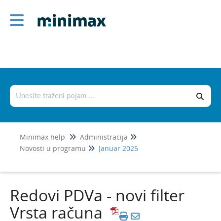
Administracija
1
Šifarnici
Podešavanje štampe i numerisanje
dokumenata
Podešavanje organizacije
Novosti u programu
Minimax help
Administracija
Jul 2026
1
Novosti u programu
Januar 2025
Jun 2026
Maj 2026
Redovi PDVa - novi filter
April 2026
Vrsta računa
Mart 2026