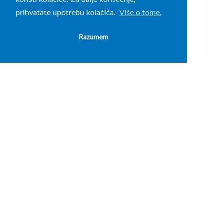
prihvatate upotrebu kolačića.
Više o tome.
Razumem