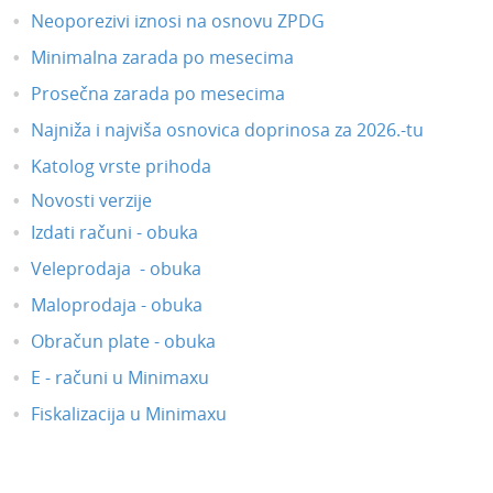
Neoporezivi iznosi na osnovu ZPDG
Minimalna zarada po mesecima
Prosečna zarada po mesecima
Najniža i najviša osnovica doprinosa za 2026.-tu
Katolog vrste prihoda
Novosti verzije
Izdati računi - obuka
Veleprodaja - obuka
Maloprodaja - obuka
Obračun plate - obuka
E - računi u Minimaxu
Fiskalizacija u Minimaxu