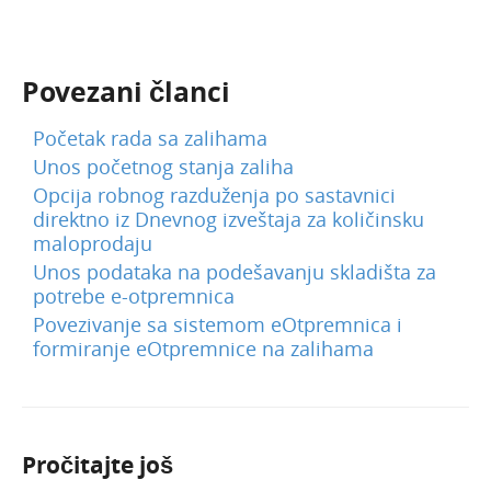
Blagajna
Primljene narudžbine
Povezani članci
Izdate narudžbine
Radni nalozi
Početak rada sa zalihama
Unos početnog stanja zaliha
Mobilna aplikacija
Opcija robnog razduženja po sastavnici
Obračun kamate
direktno iz Dnevnog izveštaja za količinsku
maloprodaju
Povezivanje sa POS
Unos podataka na podešavanju skladišta za
Povezivanje Webshop
potrebe e-otpremnica
Povezivanje sa sistemom eOtpremnica i
formiranje eOtpremnice na zalihama
Pročitajte još