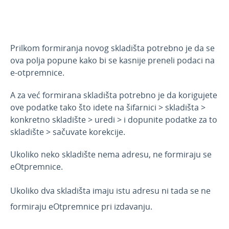
Slanje i prijem eOtpremnica
Unos podataka na podešavanju skladišta za
potrebe e-otpremnica
Mogućnost unosa kategorija akciznih proizvoda
Prilkom formiranja novog skladišta potrebno je da se
za potrebe e-otpremnica
ova polja popune kako bi se kasnije preneli podaci na
Storno eOtpremnice direktno iz programa
e-otpremnice.
eOtpremnica - nova akcizna kategorija
A za već formirana skladišta potrebno je da korigujete
Šifra objekta (GLN) za e-otpremnicu
ove podatke tako što idete na šifarnici > skladišta >
Formiranje eRačuna na osnovu više
konkretno skladište > uredi > i dopunite podatke za to
eOtpremnica
skladište > sačuvate korekcije.
Formiranje, slanje i prijem ePrijemnice
Ukoliko neko skladište nema adresu, ne formiraju se
eOtpremnica - način prevoza : Prevoznik
eOtpremnice.
Zalihe-po prod. vred. sa PDV
Ukoliko dva skladišta imaju istu adresu ni tada se ne
Nepovezana maloprodaja
formiraju eOtpremnice pri izdavanju.
Predračuni
Banka