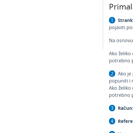
Primal
Strank
pojaviti p
Na osnovu 
Ako želiko
potrebno p
Ako je
popuniti i
Ako želiko
potrebno p
Račun
Refere