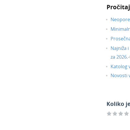
Pročitaj
Neoporez
Minimal
Prosečn
Najniža 
za 2026.-
Katolog 
Novosti v
Koliko j