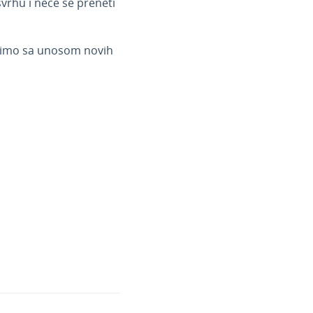
vrhu i neće se preneti
avimo sa unosom novih