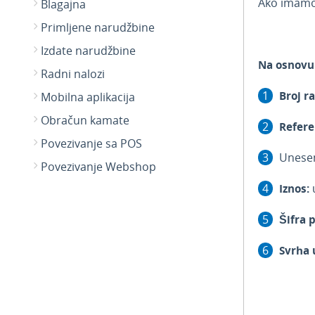
Ako imamo 
Blagajna
Primljene narudžbine
Izdate narudžbine
Na osnovu 
Radni nalozi
Broj r
Mobilna aplikacija
Obračun kamate
Refere
Povezivanje sa POS
Unes
Povezivanje Webshop
Iznos:
u
Šifra p
Svrha 