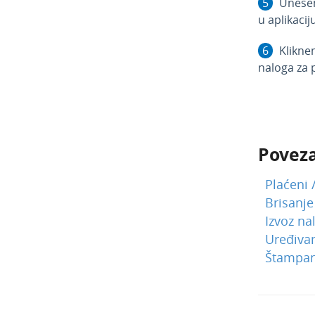
Unesem
u aplikacij
Klikn
naloga za 
Poveza
Plaćeni 
Brisanje
Izvoz na
Uređivan
Štampan