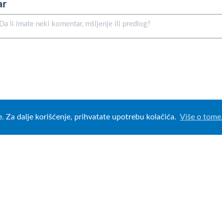
ar
e. Za dalje korišćenje, prihvatate upotrebu kolačića.
Više o tome