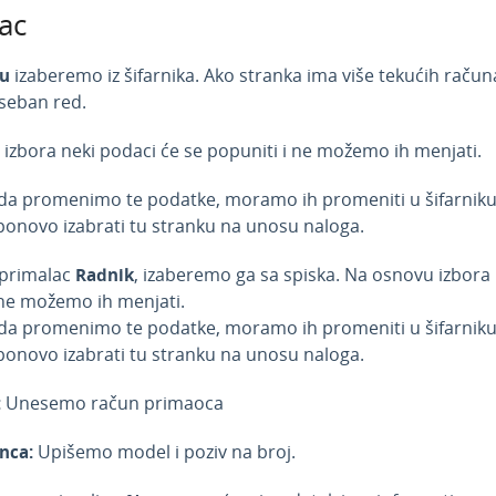
ac
u
izaberemo iz šifarnika. Ako stranka ima više tekućih računa
oseban red.
izbora neki podaci će se popuniti i ne možemo ih menjati.
 da promenimo te podatke, moramo ih promeniti u šifarniku
onovo izabrati tu stranku na unosu naloga.
 primalac
Radnik
, izaberemo ga sa spiska. Na osnovu izbora 
 ne možemo ih menjati.
 da promenimo te podatke, moramo ih promeniti u šifarniku
onovo izabrati tu stranku na unosu naloga.
:
Unesemo račun primaoca
nca:
Upišemo model i poziv na broj.