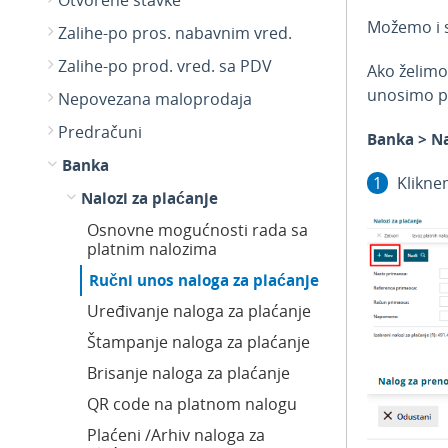
Otvorene stavke
Možemo i s
Zalihe-po pros. nabavnim vred.
Zalihe-po prod. vred. sa PDV
Ako želimo
unosimo po
Nepovezana maloprodaja
Predračuni
Banka > Na
Banka
Klikn
Nalozi za plaćanje
Osnovne mogućnosti rada sa
platnim nalozima
Ručni unos naloga za plaćanje
Uređivanje naloga za plaćanje
Štampanje naloga za plaćanje
Brisanje naloga za plaćanje
QR code na platnom nalogu
Plaćeni /Arhiv naloga za